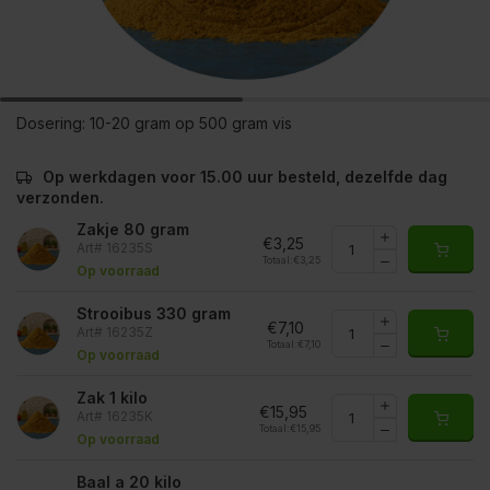
Dosering:
10-20 gram op 500 gram vis
Op werkdagen voor 15.00 uur besteld, dezelfde dag
verzonden.
Zakje 80 gram
€3,25
Art# 16235S
Totaal:
€3,25
Op voorraad
Strooibus 330 gram
€7,10
Art# 16235Z
Totaal:
€7,10
Op voorraad
Zak 1 kilo
€15,95
Art# 16235K
Totaal:
€15,95
Op voorraad
Baal a 20 kilo