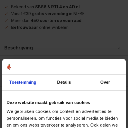
Bekend van
SBS6 & RTL4 en AD.nl
Vanaf €39
gratis verzending
in NL-BE
Meer dan
450 soorten op voorraad
Betrouwbaar
online winkelen
Beschrijving
Reviews
0/10
Allergenen/voedingswaarden per 100 gram
Toestemming
Details
Over
Op werkdagen voor 15.00 uur besteld, dezelfde dag
verzonden.
Deze website maakt gebruik van cookies
Zakje 80 gram
€3,25
Art# 16235S
We gebruiken cookies om content en advertenties te
Totaal:
€3,25
Op voorraad
personaliseren, om functies voor social media te bieden
en om ons websiteverkeer te analyseren. Ook delen we
Strooibus 330 gram