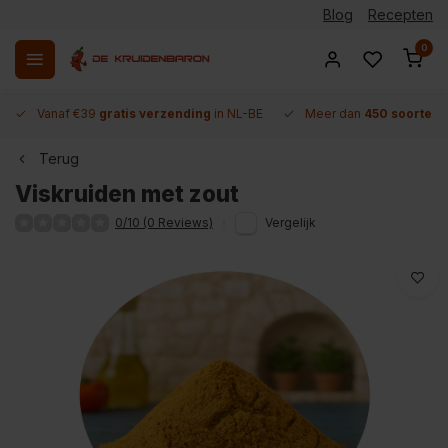
Blog
Recepten
0
Vanaf €39
gratis verzending
in NL-BE
Meer dan
450 soorten 
Terug
Viskruiden met zout
0/10 (0 Reviews)
Vergelijk