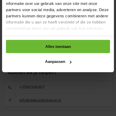
€7,10
Art# 16235Z
informatie over uw gebruik van onze site met onze
Totaal:
€7,10
Op voorraad
partners voor social media, adverteren en analyse. Deze
partners kunnen deze gegevens combineren met andere
Zak 1 kilo
€15,95
Art# 16235K
informatie die u aan ze heeft verstrekt of die ze hebben
Totaal:
€15,95
Op voorraad
verzameld op basis van uw gebruik van hun services.
Baal a 20 kilo
levertijd 1 tot 3
€270,00
Alles toestaan
dagen
Totaal:
€270,00
Art# 16235BULK
Op voorraad
Aanpassen
Kunnen we je helpen?
+31180396467
info@dekruidenbaron.nl