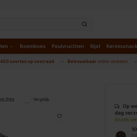
ten
Boemboes
Peulvruchten
Rijst
Kermissnac
n
450 soorten op voorraad
Betrouwbaar
online winkelen
sse thee
Vergelijk
Op we
dag verz
Gratis v
1
Ar