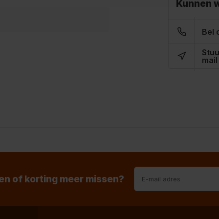
Kunnen w
Bel 
Stuu
mail
n of korting meer missen?