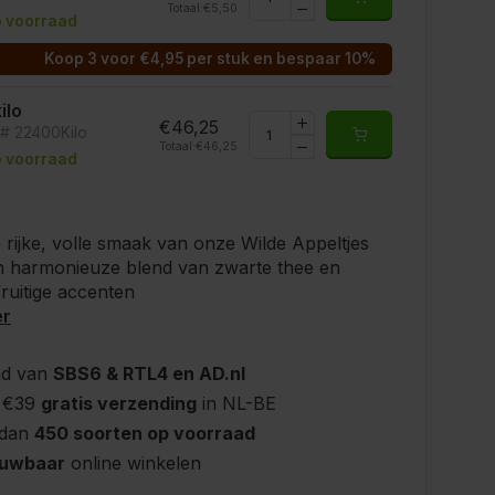
Totaal:
€5,50
 voorraad
Koop 3 voor €4,95 per stuk en bespaar 10%
kilo
€46,25
t# 22400Kilo
Totaal:
€46,25
 voorraad
 rijke, volle smaak van onze Wilde Appeltjes
n harmonieuze blend van zwarte thee en
fruitige accenten
er
nd van
SBS6 & RTL4 en AD.nl
 €39
gratis verzending
in NL-BE
 dan
450 soorten op voorraad
ouwbaar
online winkelen