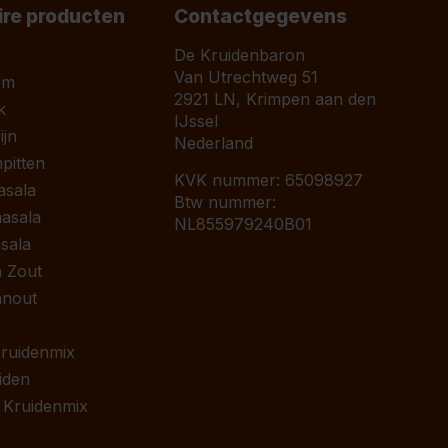
ire producten
Contactgegevens
a
De Kruidenbaron
Van Utrechtweg 51
om
2921 LN, Krimpen aan den
k
IJssel
jn
Nederland
pitten
KVK nummer: 65098927
asala
Btw nummer:
asala
NL855979240B01
sala
 Zout
anout
 Kruidenmix
iden
 Kruidenmix