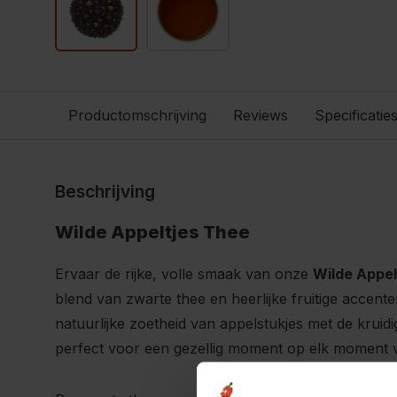
Productomschrijving
Reviews
Specificatie
Beschrijving
Wilde Appeltjes Thee
Ervaar de rijke, volle smaak van onze
Wilde Appel
blend van zwarte thee en heerlijke fruitige accent
natuurlijke zoetheid van appelstukjes met de kruid
perfect voor een gezellig moment op elk moment 