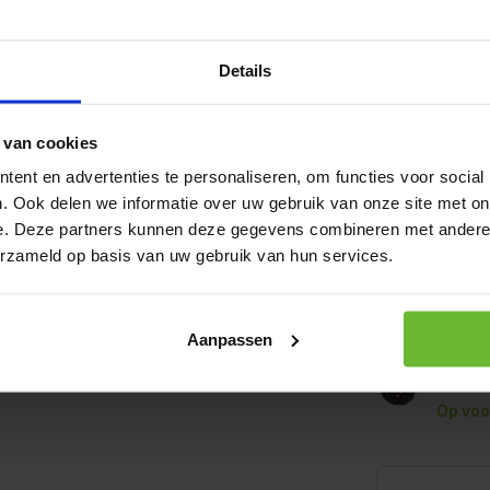
rgie geeft, terwijl de sappige
uitige nuance toevoegen. Een
Graden:
 ideaal voor koude dagen of
Details
Trektijd:
subtiele sinaasappelolie en
nde diepgang en een heerlijk
Theesmaak:
 van cookies
ent en advertenties te personaliseren, om functies voor social
. Ook delen we informatie over uw gebruik van onze site met on
Op werkda
t een warm kopje thee of
e. Deze partners kunnen deze gegevens combineren met andere i
verzonden.
Gr
ëren,
Wilde Appeltjes Thee
erzameld op basis van uw gebruik van hun services.
100 g
Art# 2
Op voo
Aanpassen
1 kilo
Art# 22
Op voo