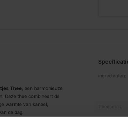
s
Specificat
ingrediënten:
tjes Thee
, een harmonieuze
en. Deze thee combineert de
ige warmte van kaneel,
Theesoort:
van de dag.
Hoeveelheid: