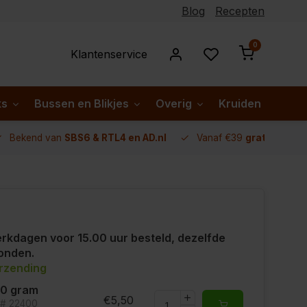
Blog
Recepten
0
Klantenservice
ks
Bussen en Blikjes
Overig
Kruiden per lan
Bekend van
SBS6 & RTL4 en AD.nl
Vanaf €39
gratis verze
rkdagen voor 15.00 uur besteld, dezelfde
onden.
erzending
00 gram
€5,50
t# 22400