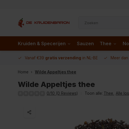
Kruiden & Specerijen
Sauzen
Thee
No
 AD.nl
Vanaf €39
gratis verzending
in NL-BE
Meer da
Home
Wilde Appeltjes thee
Wilde Appeltjes thee
0/10 (0 Reviews)
Toon alle:
Thee
,
Alle lo