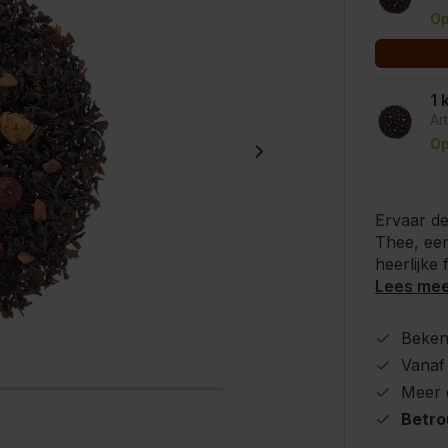
Op
1 
Ar
Op
Ervaar de
Thee, ee
heerlijke 
Lees me
Beke
Vanaf
Meer
Betr