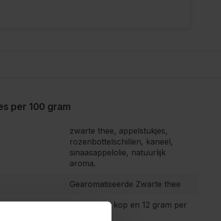
ies per 100 gram
zwarte thee, appelstukjes,
rozenbottelschillen, kaneel,
sinaasappelolie, natuurlijk
aroma.
Gearomatiseerde Zwarte thee
2 gram per kop en 12 gram per
liter