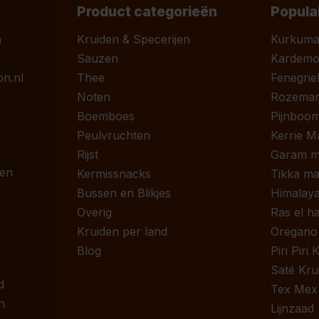
Product categorieën
Popula
n
Kruiden & Specerijen
Kurkum
Sauzen
Kardem
n.nl
Thee
Fenegrie
Noten
Rozemari
Boemboes
Pijnboom
Peulvruchten
Kerrie M
Rijst
Garam m
 en
Kermissnacks
Tikka ma
Bussen en Blikjes
Himalaya
Overig
Ras el h
Kruiden per land
Oregano
Blog
Piri Piri
Saté Kru
d
Tex Mex
n
Lijnzaad