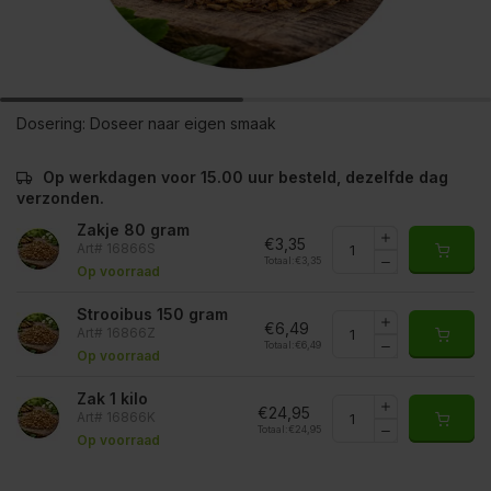
Dosering:
Doseer naar eigen smaak
Op werkdagen voor 15.00 uur besteld, dezelfde dag
verzonden.
Zakje 80 gram
€3,35
Art# 16866S
Totaal:
€3,35
Op voorraad
Strooibus 150 gram
€6,49
Art# 16866Z
Totaal:
€6,49
Op voorraad
Zak 1 kilo
€24,95
Art# 16866K
Totaal:
€24,95
Op voorraad