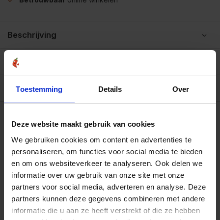
Beschrijving
Reviews
10/10
Allergenen/voedingswaarden per 100 gram
Toestemming
Details
Over
Op werkdagen voor 15.00 uur besteld, dezelfde dag
verzonden.
Deze website maakt gebruik van cookies
Zakje 80 gram
€3,35
Art# 16866S
We gebruiken cookies om content en advertenties te
Totaal:
€3,35
Op voorraad
personaliseren, om functies voor social media te bieden
en om ons websiteverkeer te analyseren. Ook delen we
Strooibus 150 gram
€6,49
informatie over uw gebruik van onze site met onze
Art# 16866Z
Totaal:
€6,49
partners voor social media, adverteren en analyse. Deze
Op voorraad
partners kunnen deze gegevens combineren met andere
Zak 1 kilo
informatie die u aan ze heeft verstrekt of die ze hebben
€24,95
Art# 16866K
Totaal:
€24,95