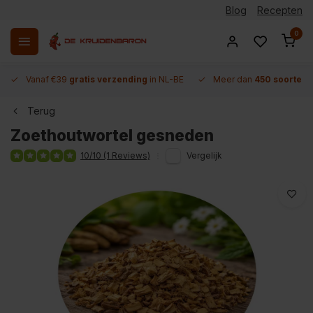
Blog
Recepten
0
Vanaf €39
gratis verzending
in NL-BE
Meer dan
450 soorten 
Terug
Zoethoutwortel gesneden
10/10 (1 Reviews)
Vergelijk