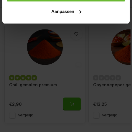
Aanpassen
Gerelateerde producten
Chili gemalen premium
Cayennepeper ge
€2,90
€13,25
Vergelijk
Vergelijk