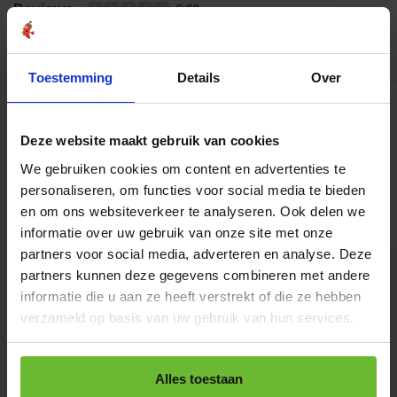
Reviews
0/10
Allergenen/voedingswaarden per 100 gram
Toestemming
Details
Over
Op werkdagen voor 15.00 uur besteld, dezelfde dag
verzonden.
Zak 100 gram
Deze website maakt gebruik van cookies
€7,75
Art# 17075S
Totaal:
€7,75
Op voorraad
We gebruiken cookies om content en advertenties te
personaliseren, om functies voor social media te bieden
Zak 500 gram
en om ons websiteverkeer te analyseren. Ook delen we
€28,95
Art# 17075P
Totaal:
€28,95
informatie over uw gebruik van onze site met onze
Op voorraad
partners voor social media, adverteren en analyse. Deze
partners kunnen deze gegevens combineren met andere
Kunnen we je helpen?
informatie die u aan ze heeft verstrekt of die ze hebben
verzameld op basis van uw gebruik van hun services.
+31180396467
Alles toestaan
info@dekruidenbaron.nl