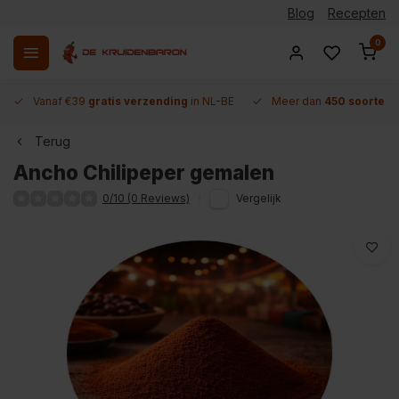
Blog
Recepten
0
Vanaf €39
gratis verzending
in NL-BE
Meer dan
450 soorten 
Terug
Ancho Chilipeper gemalen
0/10 (0 Reviews)
Vergelijk