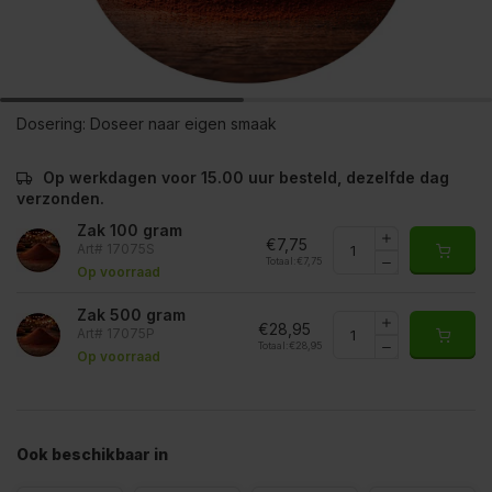
Dosering:
Doseer naar eigen smaak
Op werkdagen voor 15.00 uur besteld, dezelfde dag
verzonden.
Zak 100 gram
€7,75
Art# 17075S
Totaal:
€7,75
Op voorraad
Zak 500 gram
€28,95
Art# 17075P
Totaal:
€28,95
Op voorraad
Ook beschikbaar in