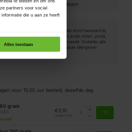
 media te bieden en om ons
Mosterd, Sesam
ze partners voor social
nformatie die u aan ze heeft
 van de Kruidenbaron worden verpakt en/of bewaard bij
r men ook producten met allergenen zoals noten, pinda,
rij, gluten, sesam, soja en sulfiet verwerkt. Ondanks alle
Alles toestaan
gen is het mogelijk dat producten deze allergenen
ten.
gen voor 15.00 uur besteld, dezelfde dag
 80 gram
€3,10
6958S
Totaal:
€3,10
rraad
ibus 250 gram