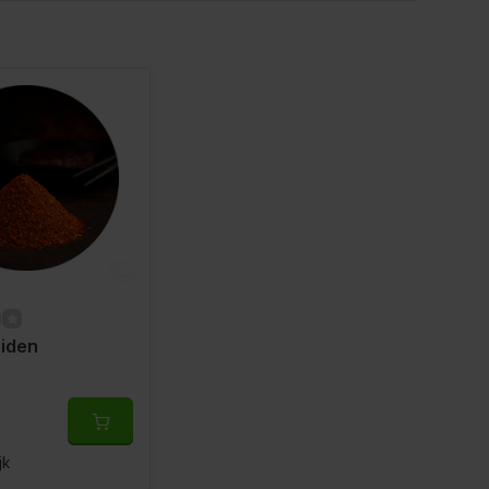
uiden
jk