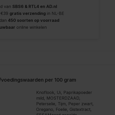
nd van
SBS6 & RTL4 en AD.nl
 €39
gratis verzending
in NL-BE
 dan
450 soorten op voorraad
ouwbaar
online winkelen
/voedingswaarden per 100 gram
Knoflook, Ui, Paprikapoeder
mild, MOSTERDZAAD,
Peterselie, Tijm, Peper zwart,
Oregano, Foelie, Gistextract,