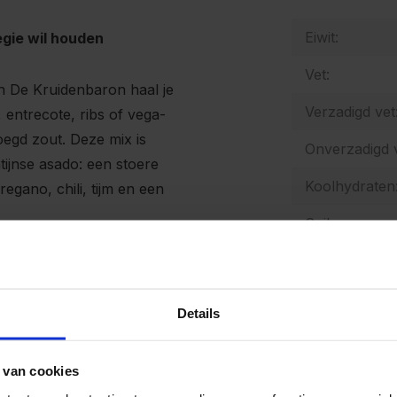
Eiwit:
egie wil houden
Vet:
 De Kruidenbaron haal je
Verzadigd vet
, entrecote, ribs of vega-
oegd zout. Deze mix is
Onverzadigd v
ijnse asado: een stoere
Koolhydraten
egano, chili, tijm en een
Suikers:
Vezels:
e smaak die perfect samengaat
samenstelling bepaal jij zelf
Zout:
Details
zijn gerechten graag volledig
Natrium:
basis of om boter of olie mee
 van cookies
Energetische