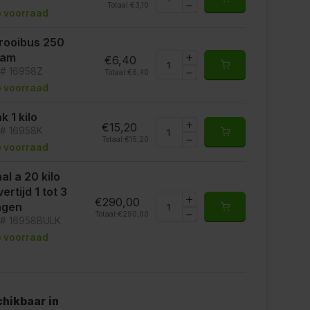
Totaal:
€3,10
 voorraad
rooibus 250
ram
€6,40
t# 16958Z
Totaal:
€6,40
 voorraad
k 1 kilo
€15,20
t# 16958K
Totaal:
€15,20
 voorraad
al a 20 kilo
vertijd 1 tot 3
€290,00
agen
Totaal:
€290,00
t# 16958BULK
 voorraad
hikbaar in