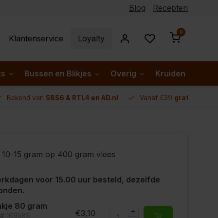
Blog
Recepten
0
Klantenservice
Loyalty
ks
Bussen en Blikjes
Overig
Kruiden per lan
Bekend van
SBS6 & RTL4 en AD.nl
Vanaf €39
gratis verze
10-15 gram op 400 gram vlees
rkdagen voor 15.00 uur besteld, dezelfde
onden.
kje 80 gram
€3,10
t# 16958S