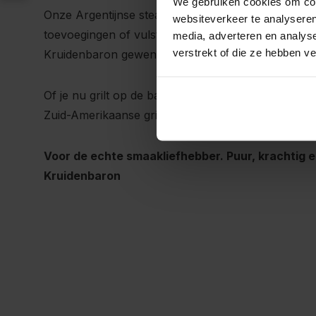
We gebruiken cookies om cont
Onze Argentijnse steakkruiden zijn 100% natuurlij
websiteverkeer te analyseren
toevoegingen of vulstoffen. Alleen pure, volle sma
media, adverteren en analys
verstrekt of die ze hebben v
Kruidenbaron gewend bent.
Of je nu grilt op de barbecue of bakt in de pan, d
Zuid-Amerikaanse grillgevoel zo bij je op het bord.
Voor de echte smaakliefhebber. Puur, krachtig en 
Kruidenbaron