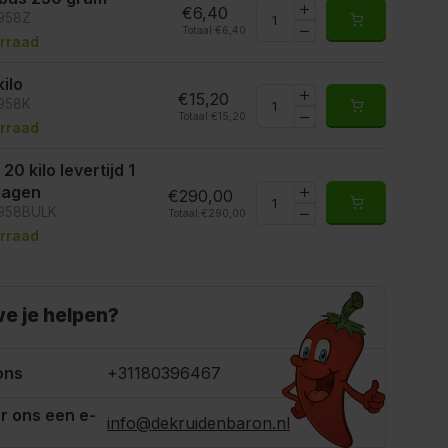
€6,40
6958Z
Totaal:
€6,40
rraad
kilo
€15,20
6958K
Totaal:
€15,20
rraad
 20 kilo levertijd 1
 dagen
€290,00
6958BULK
Totaal:
€290,00
rraad
e je helpen?
ons
+31180396467
r ons een e-
info@dekruidenbaron.nl