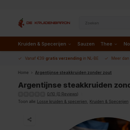
Kruiden & Specerijen
Sauzen
Thee
No
 AD.nl
Vanaf €39
gratis verzending
in NL-BE
Meer da
Home
Argentijnse steakkruiden zonder zout
Argentijnse steakkruiden zon
0/10 (0 Reviews)
Toon alle:
Losse kruiden & specerijen
,
Kruiden & Specerijen