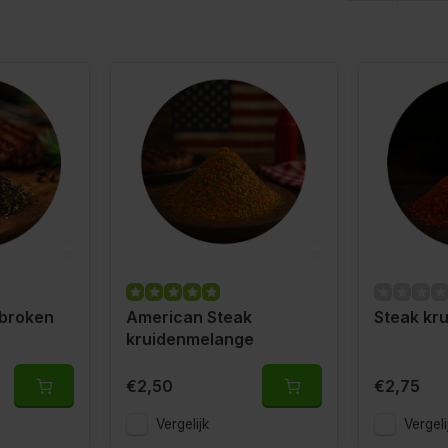
ebroken
American Steak
Steak kr
kruidenmelange
€2,50
€2,75
Vergelijk
Vergeli