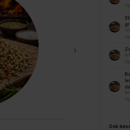
Op
St
g
Ar
Op
Za
Ar
Op
Ba
le
d
Ar
Op
Ook besc