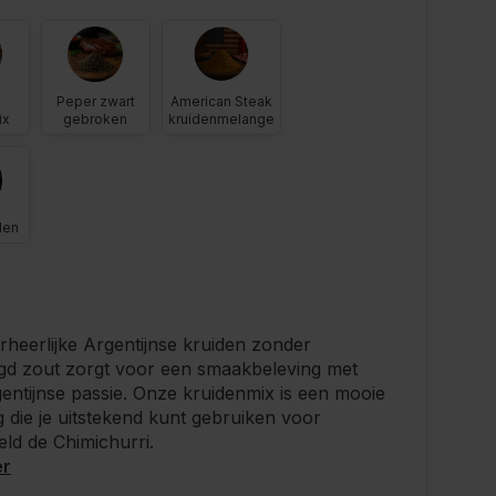
k
Peper zwart
American Steak
ix
gebroken
kruidenmelange
den
heerlijke Argentijnse kruiden zonder
gd zout zorgt voor een smaakbeleving met
entijnse passie. Onze kruidenmix is een mooie
 die je uitstekend kunt gebruiken voor
eld de Chimichurri.
er