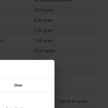
SESAMzaad gepelde
14,10 gram
6,34 gram
:
2,00 gram
et:
5,48 gram
:
47,91 gram
2,62 gram
10,92 gram
0,06 gram
Over
0 mg
 waarde:
293,54 Kcal 1228,18 KJ gram