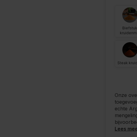
Biefstu
kruidenm
Steak krui
Onze over
toegevoe
echte Arg
mengeling
bijvoorbe
Lees me