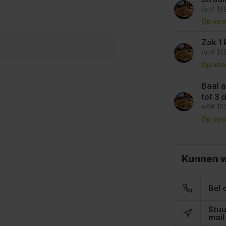
Art# 1
Op voo
Zak 1 
Art# 1
Op voo
Baal a
tot 3
Art# 1
Op voo
Kunnen w
Bel 
Stuu
mail