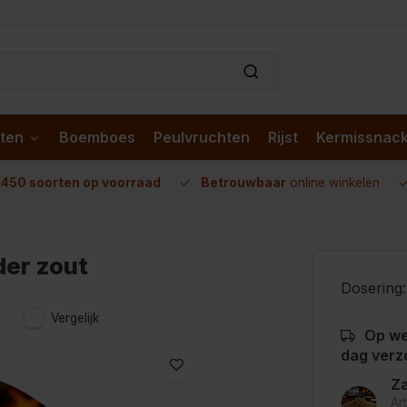
ten
Boemboes
Peulvruchten
Rijst
Kermissnac
n
450 soorten op voorraad
Betrouwbaar
online winkelen
der zout
Dosering:
Vergelijk
Op we
dag verz
Za
Ar