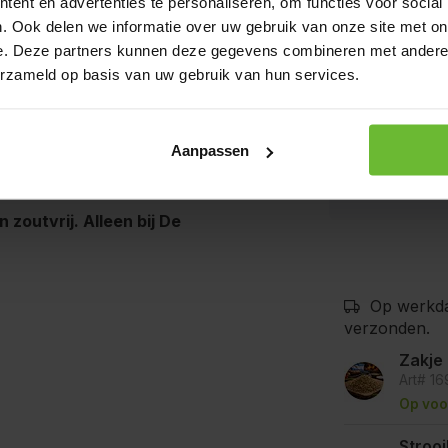
ent en advertenties te personaliseren, om functies voor social
Allergenen:
k, zonder kunstmatige
. Ook delen we informatie over uw gebruik van onze site met on
ken – precies zoals je van De
e. Deze partners kunnen deze gegevens combineren met andere i
erzameld op basis van uw gebruik van hun services.
De producten
bedrijven waa
eze mix brengt dat authentieke
mosterd, selde
Aanpassen
goede voorzor
kunnen bevat
zoutvrij. Alleen bij De
Op werkda
verzonden.
Zakje
Art# 1
Op voo
Stroo