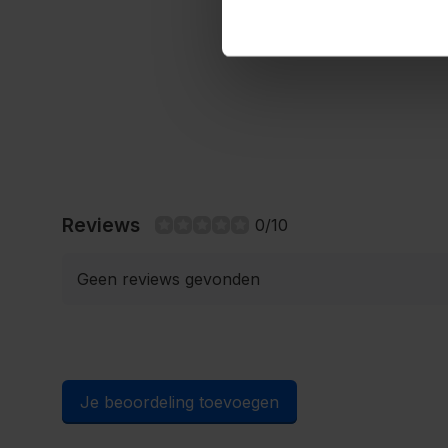
Reviews
0/10
Geen reviews gevonden
Je beoordeling toevoegen