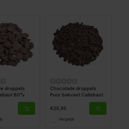
e druppels
Chocolade druppels
lebaut 80%
Puur bakvast Callebaut
€25,95
jk
Vergelijk