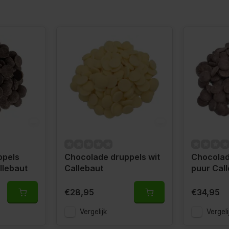
ppels
Chocolade druppels wit
Chocolad
llebaut
Callebaut
puur Cal
€28,95
€34,95
Vergelijk
Vergeli