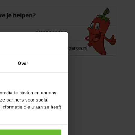
e je helpen?
ons
+31180396467
r ons een e-
info@dekruidenbaron.nl
Over
 media te bieden en om ons
ze partners voor social
nformatie die u aan ze heeft