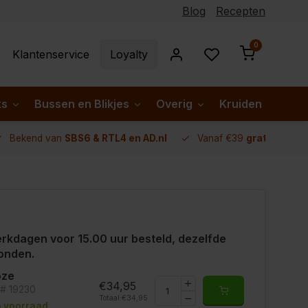
Blog
Recepten
0
Klantenservice
Loyalty
ks
Bussen en Blikjes
Overig
Kruiden per lan
Bekend van
SBS6 & RTL4 en AD.nl
Vanaf €39
gratis verze
rkdagen voor 15.00 uur besteld, dezelfde
onden.
oze
€34,95
t# 19230
Totaal:
€34,95
 voorraad