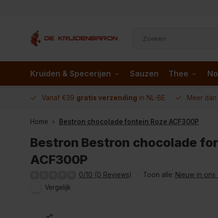
Kruiden & Specerijen
Sauzen
Thee
No
 AD.nl
Vanaf €39
gratis verzending
in NL-BE
Meer da
Home
Bestron chocolade fontein Roze ACF300P
Bestron
Bestron chocolade fo
ACF300P
0/10 (0 Reviews)
Toon alle:
Nieuw in ons 
Vergelijk