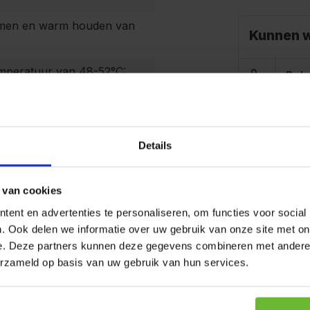
men en warm houden van
Kunnen w
emperatuur van 48-52°C:
Bel 
loeibaar
Stuu
mail
Details
 van cookies
ent en advertenties te personaliseren, om functies voor social
se onderdelen zijn
. Ook delen we informatie over uw gebruik van onze site met on
e. Deze partners kunnen deze gegevens combineren met andere i
erzameld op basis van uw gebruik van hun services.