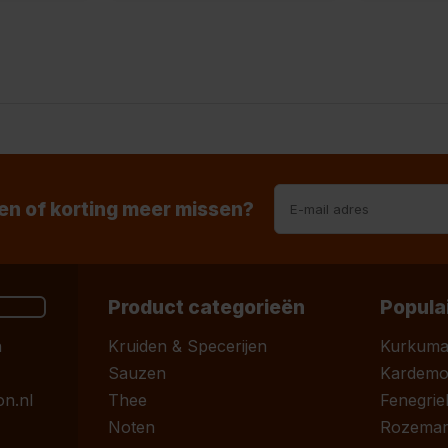
n of korting meer missen?
Product categorieën
Popula
n
Kruiden & Specerijen
Kurkum
Sauzen
Kardem
n.nl
Thee
Fenegrie
Noten
Rozemari