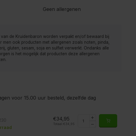
Geen allergenen
 van de Kruidenbaron worden verpakt en/of bewaard bij
r men ook producten met allergenen zoals noten, pinda,
rij, gluten, sesam, soja en sulfiet verwerkt. Ondanks alle
gen is het mogelijk dat producten deze allergenen
ten.
gen voor 15.00 uur besteld, dezelfde dag
€34,95
230
Totaal:
€34,95
rraad