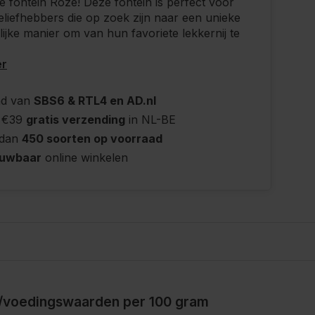
 fontein Roze! Deze fontein is perfect voor
liefhebbers die op zoek zijn naar een unieke
ijke manier om van hun favoriete lekkernij te
er
nd van
SBS6 & RTL4 en AD.nl
 €39
gratis verzending
in NL-BE
 dan
450 soorten op voorraad
ouwbaar
online winkelen
/voedingswaarden per 100 gram