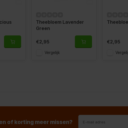
cious
Theebloem Lavender
Theeblo
Green
€2,95
€2,95
Vergelijk
Vergeli
n of korting meer missen?