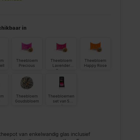
hikbaar in
em
Theebloem
Theebloem
Theebloem
ell
Precious
Lavender
Happy Rose
Green
em
Theebloem
Theebloemen
y
Goudsbloem
set van 5
smaken
theepot van enkelwandig glas inclusief