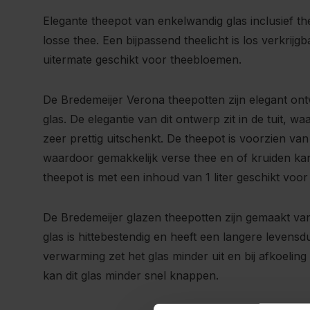
Elegante theepot van enkelwandig glas inclusief the
losse thee. Een bijpassend theelicht is los verkrijg
uitermate geschikt voor theebloemen.
De Bredemeijer Verona theepotten zijn elegant o
glas. De elegantie van dit ontwerp zit in de tuit, 
zeer prettig uitschenkt. De theepot is voorzien van 
waardoor gemakkelijk verse thee en of kruiden k
theepot is met een inhoud van 1 liter geschikt voo
De Bredemeijer glazen theepotten zijn gemaakt van 
glas is hittebestendig en heeft een langere levensd
verwarming zet het glas minder uit en bij afkoelin
kan dit glas minder snel knappen.