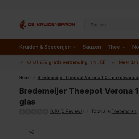
Kruiden & Specerijen
Sauzen
Thee
No
 AD.nl
Vanaf €39
gratis verzending
in NL-BE
Meer da
Home
Bredemeijer Theepot Verona 1.0 L enkelwandig
Bredemeijer Theepot Verona 1
glas
0/10 (0 Reviews)
Toon alle:
Toebehoren
,