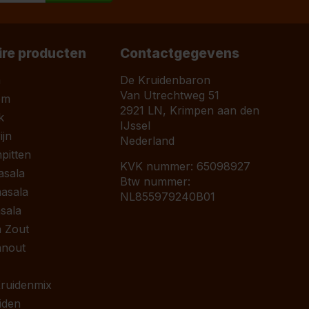
ire producten
Contactgegevens
a
De Kruidenbaron
Van Utrechtweg 51
om
2921 LN, Krimpen aan den
k
IJssel
jn
Nederland
pitten
KVK nummer: 65098927
asala
Btw nummer:
asala
NL855979240B01
sala
 Zout
anout
 Kruidenmix
iden