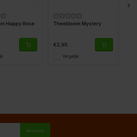
em Happy Rose
Theebloem Mystery
Th
€15,
€2,95
€11
jk
Vergelijk
M
Abonneer