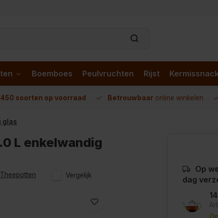
ten
Boemboes
Peulvruchten
Rijst
Kermissnac
n
450 soorten op voorraad
Betrouwbaar
online winkelen
 glas
.0 L enkelwandig
Op we
Theepotten
Vergelijk
dag verz
1
Ar
Op