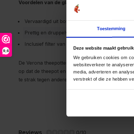
Voordelen van de glazen theepotten uit de Brede
Vervaardigd uit borosilicaatglas
Toestemming
Prettig en druppelvrij uitschenken
Inclusief filter van borosilicaatglas
Deze website maakt gebruik
9,6
We gebruiken cookies om cont
De Verona theepotten en onderdelen zijn vaatwasm
websiteverkeer te analyseren
op dat de theepot en onderdelen vrij van andere v
media, adverteren en analys
verstrekt of die ze hebben v
te strak tegen andere vaat aanstaat bestaat de mog
Reviews
0/10