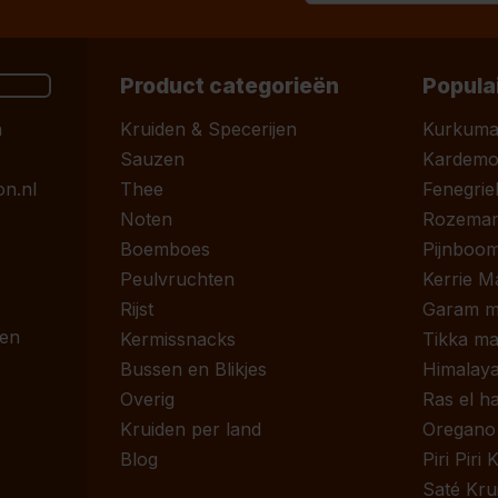
Product categorieën
Popula
n
Kruiden & Specerijen
Kurkum
Sauzen
Kardem
n.nl
Thee
Fenegrie
Noten
Rozemari
Boemboes
Pijnboom
Peulvruchten
Kerrie M
Rijst
Garam m
 en
Kermissnacks
Tikka ma
Bussen en Blikjes
Himalaya
Overig
Ras el h
Kruiden per land
Oregano
Blog
Piri Piri
Saté Kru