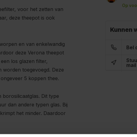
Op voo
efilter, voor het zetten van
baar, deze theepot is ook
Kunnen w
ntworpen en van enkelwandig
Bel 
waardoor deze Verona theepot
Stuu
een los glazen filter,
mail
an worden toegevoegd. Deze
r ongeveer 5 koppen thee.
borosilicaatglas. Dit type
uur dan andere typen glas. Bij
g krimpt het minder. Daardoor