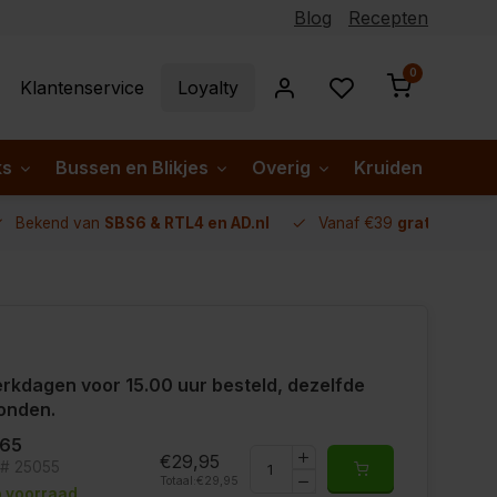
Blog
Recepten
0
Klantenservice
Loyalty
ks
Bussen en Blikjes
Overig
Kruiden per lan
Bekend van
SBS6 & RTL4 en AD.nl
Vanaf €39
gratis verze
rkdagen voor 15.00 uur besteld, dezelfde
onden.
465
€29,95
t# 25055
Totaal:
€29,95
 voorraad