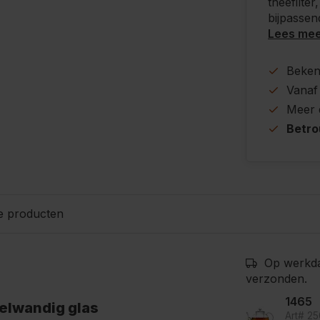
theefilte
bijpassend
Lees me
Beke
Vanaf
Meer
Betr
e producten
Op werkda
verzonden.
1465
elwandig glas
Art# 2