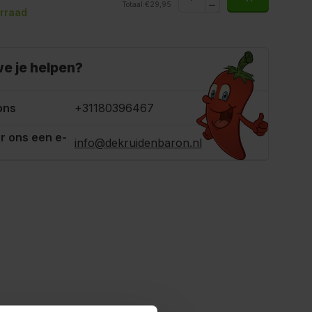
Totaal:
€29,95
rraad
e je helpen?
ons
+31180396467
r ons een e-
info@dekruidenbaron.nl