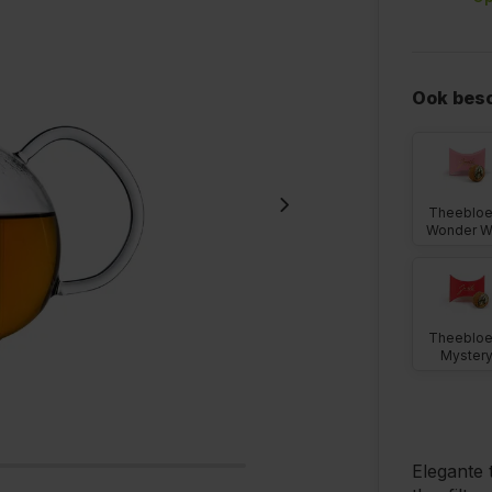
Ook besc
Theeblo
Wonder W
Theeblo
Myster
Elegante 