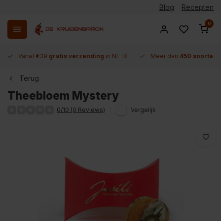
Blog
Recepten
0
Vanaf €39
gratis verzending
in NL-BE
Meer dan
450 soorten 
Terug
Theebloem Mystery
0/10 (0 Reviews)
Vergelijk