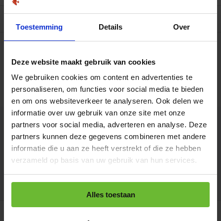
Specificaties per 100 gram
Toestemming
Details
Over
Op werkdagen voor 15.00 uur besteld, dezelfde dag
verzonden.
Per stuk verpakt
Deze website maakt gebruik van cookies
€2,95
Art# 22525
Totaal:
€2,95
We gebruiken cookies om content en advertenties te
Op voorraad
personaliseren, om functies voor social media te bieden
Koop 10 voor €2,66 per stuk en bespaar 10%
en om ons websiteverkeer te analyseren. Ook delen we
informatie over uw gebruik van onze site met onze
partners voor social media, adverteren en analyse. Deze
Kunnen we je helpen?
partners kunnen deze gegevens combineren met andere
informatie die u aan ze heeft verstrekt of die ze hebben
+31180396467
verzameld op basis van uw gebruik van hun services.
info@dekruidenbaron.nl
Alles toestaan
Gerelateerde producten