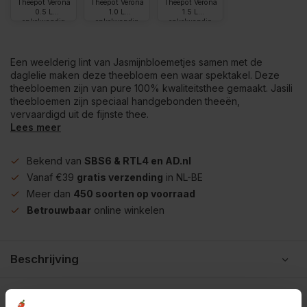
Theepot Verona
Theepot Verona
Theepot Verona
0.5 L
1.0 L
1.5 L
enkelwandig
enkelwandig
enkelwandig
glas
glas
glas
Een weelderig lint van Jasmijnbloemetjes samen met de
daglelie maken deze theebloem een waar spektakel. Deze
theebloemen zijn van pure 100% kwaliteitsthee gemaakt. Jasili
theebloemen zijn speciaal handgebonden theeën,
vervaardigd uit de fijnste thee.
Lees meer
Bekend van
SBS6 & RTL4 en AD.nl
Vanaf €39
gratis verzending
in NL-BE
Meer dan
450 soorten op voorraad
Betrouwbaar
online winkelen
Beschrijving
Reviews
0/10