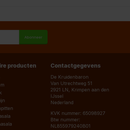
M
Abonneer
ire producten
Contactgegevens
a
De Kruidenbaron
Van Utrechtweg 51
om
2921 LN, Krimpen aan den
k
IJssel
jn
Nederland
pitten
KVK nummer: 65098927
asala
Btw nummer:
asala
NL855979240B01