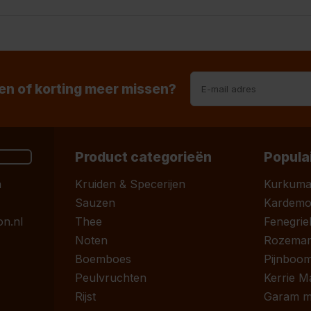
n of korting meer missen?
Product categorieën
Popula
n
Kruiden & Specerijen
Kurkum
Sauzen
Kardem
n.nl
Thee
Fenegrie
Noten
Rozemari
Boemboes
Pijnboom
Peulvruchten
Kerrie M
Rijst
Garam m