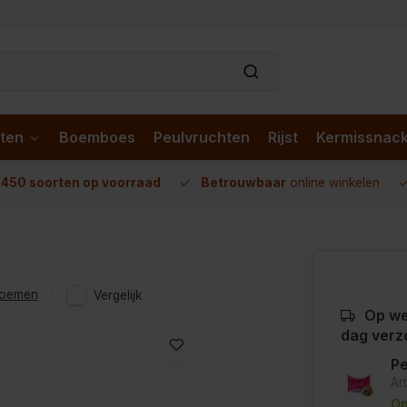
ten
Boemboes
Peulvruchten
Rijst
Kermissnac
n
450 soorten op voorraad
Betrouwbaar
online winkelen
loemen
Vergelijk
Op we
dag verz
Pe
Ar
Op