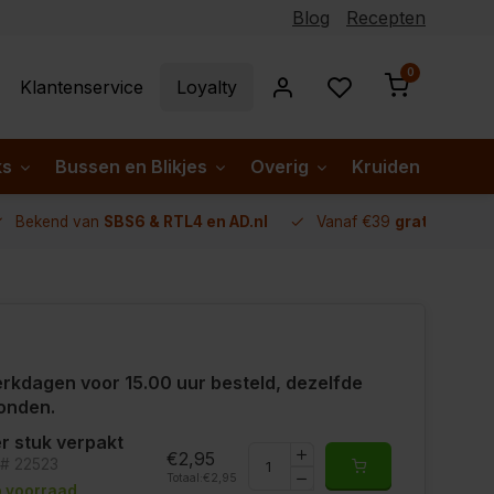
Blog
Recepten
0
Klantenservice
Loyalty
ks
Bussen en Blikjes
Overig
Kruiden per lan
Bekend van
SBS6 & RTL4 en AD.nl
Vanaf €39
gratis verze
rkdagen voor 15.00 uur besteld, dezelfde
onden.
r stuk verpakt
€2,95
t# 22523
Totaal:
€2,95
 voorraad