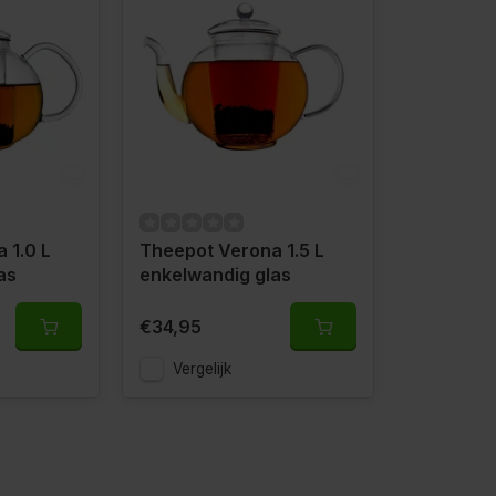
 1.0 L
Theepot Verona 1.5 L
as
enkelwandig glas
€34,95
Vergelijk