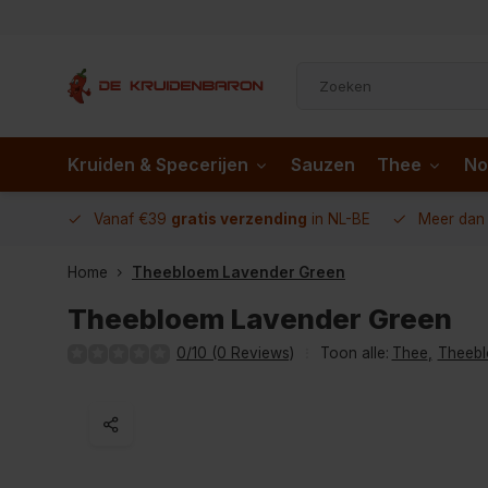
Kruiden & Specerijen
Sauzen
Thee
No
 AD.nl
Vanaf €39
gratis verzending
in NL-BE
Meer da
Home
Theebloem Lavender Green
Theebloem Lavender Green
0/10 (0 Reviews)
Toon alle:
Thee
,
Theeb