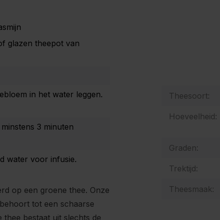
asmijn
of glazen theepot van
eebloem in het water leggen.
Theesoort:
Hoeveelheid:
 minstens 3 minuten
Graden:
water voor infusie.
Trektijd:
Theesmaak:
eerd op een groene thee. Onze
n behoort tot een schaarse
 thee bestaat uit slechts de