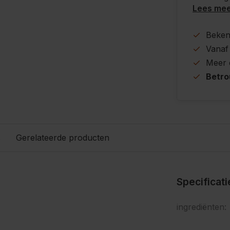
Lees me
Beke
Vanaf
Meer
Betr
s
Gerelateerde producten
Specificat
ingrediënten: