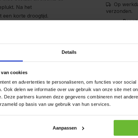
Op werkda
eplukt. Na het
verzonden.
t een korte droogtijd.
Per st
nze bloomingteas worden de
Art# 2
En juist de manier waarop
Op voo
ken kwaliteit.
rveerd doordat elke theebol
Details
caat product dat na infusie een
Kunnen w
 van cookies
ent en advertenties te personaliseren, om functies voor social
en zoete nuance.
Bel 
. Ook delen we informatie over uw gebruik van onze site met on
thee gemaakt. Kenmerkend
e. Deze partners kunnen deze gegevens combineren met andere i
Stuu
heeën, vervaardigd uit de
erzameld op basis van uw gebruik van hun services.
mail
a's hoogwaardige theetuinen.
mt met heet water; een
Aanpassen