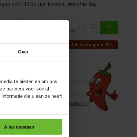
gen voor 15.00 uur besteld, dezelfde dag
uk verpakt
€2,95
2523
Totaal:
€2,95
rraad
Koop 10 voor €2,66 per stuk en bespaar 10%
Over
e je helpen?
 media te bieden en om ons
ons
+31180396467
ze partners voor social
nformatie die u aan ze heeft
r ons een e-
info@dekruidenbaron.nl
Alles toestaan