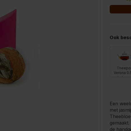
Ook besc
Theepo
Verona 0.
enkelwan
glas
Een weeld
met jasmij
Theebloem
gemaakt. 
de handge