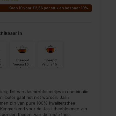
Koop 10 voor €2,66 per stuk en bespaar 10%
hikbaar in
t
Theepot
Theepot
5 L
Verona 1.0 L
Verona 1.5 L
dig
enkelwandig
enkelwandig
glas
glas
erig lint van Jasmijnbloemetjes in combinatie
n, beter gaat het niet worden. Jasili
en zijn van pure 100% kwaliteitsthee
Kenmerkend voor de Jasili theebloemen zijn
bonden theeën, van de fijnste thee.