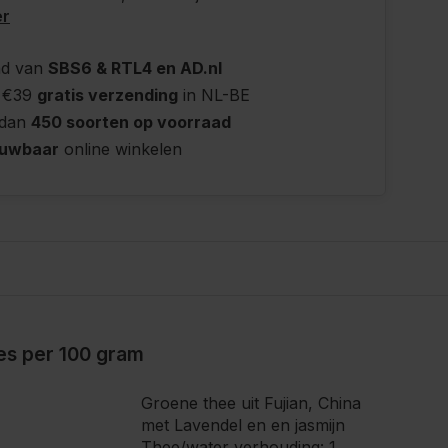
er
nd van
SBS6 & RTL4 en AD.nl
 €39
gratis verzending
in NL-BE
 dan
450 soorten op voorraad
ouwbaar
online winkelen
ies per 100 gram
Groene thee uit Fujian, China
met Lavendel en en jasmijn
Thee/water verhouding: 1