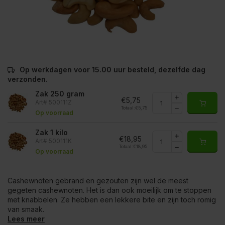
Op werkdagen voor 15.00 uur besteld, dezelfde dag
verzonden.
Zak 250 gram
€5,75
Art# 500111Z
Totaal:
€5,75
Op voorraad
Zak 1 kilo
€18,95
Art# 500111K
Totaal:
€18,95
Op voorraad
Cashewnoten gebrand en gezouten zijn wel de meest
gegeten cashewnoten. Het is dan ook moeilijk om te stoppen
met knabbelen. Ze hebben een lekkere bite en zijn toch romig
van smaak.
Lees meer