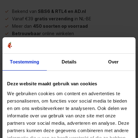
Bekend van
SBS6 & RTL4 en AD.nl
Vanaf €39
gratis verzending
in NL-BE
Meer dan
450 soorten op voorraad
Betrouwbaar
online winkelen
Beschrijving
Toestemming
Details
Over
Reviews
0/10
Deze website maakt gebruik van cookies
Allergenen/voedingswaarden per 100 gram
We gebruiken cookies om content en advertenties te
Op werkdagen voor 15.00 uur besteld, dezelfde dag
personaliseren, om functies voor social media te bieden
verzonden.
en om ons websiteverkeer te analyseren. Ook delen we
Zak 250 gram
informatie over uw gebruik van onze site met onze
€5,75
Art# 500111Z
partners voor social media, adverteren en analyse. Deze
Totaal:
€5,75
Op voorraad
partners kunnen deze gegevens combineren met andere
informatie die u aan ze heeft verstrekt of die ze hebben