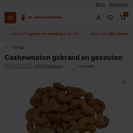
Blog
Recepten
0
Vanaf €39
gratis verzending
in NL-BE
Meer dan
450 soorten 
Terug
Cashewnoten gebrand en gezouten
0/10 (0 Reviews)
Vergelijk