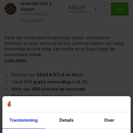
levertijd 1 tot 3
€350,00
dagen
Totaal:
€350,00
Art# 17219BULK
Op voorraad
Deze mix combineert knapperige zaden, aromatische
knoflook en puur zeezout tot een perfecte balans van hartig,
nootachtig en licht pittig. Eén snufje en je Bagel krijgt die
herkenbare smaak.
Lees meer
Bekend van
SBS6 & RTL4 en AD.nl
Vanaf €39
gratis verzending
in NL-BE
Meer dan
450 soorten op voorraad
Betrouwbaar
online winkelen
Beschrijving
Toestemming
Details
Over