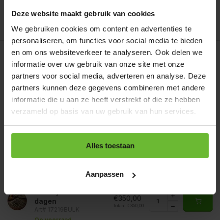
Reviews
0/10
Deze website maakt gebruik van cookies
Allergenen/voedingswaarden per 100 gram
We gebruiken cookies om content en advertenties te
personaliseren, om functies voor social media te bieden
Op werkdagen voor 15.00 uur besteld, dezelfde dag
en om ons websiteverkeer te analyseren. Ook delen we
verzonden.
informatie over uw gebruik van onze site met onze
Zakje 60 gram
€2,95
partners voor social media, adverteren en analyse. Deze
Art# 17219S
Totaal:
€2,95
partners kunnen deze gegevens combineren met andere
Op voorraad
informatie die u aan ze heeft verstrekt of die ze hebben
Strooibus 200 gram
verzameld op basis van uw gebruik van hun services.
€7,95
Art# 17219Z
Totaal:
€7,95
Op voorraad
Zak 1 kilo
Alles toestaan
€17,95
Art# 17219K
Totaal:
€17,95
Op voorraad
Aanpassen
Baal a 20 kilo
levertijd 1 tot 3
€350,00
dagen
Totaal:
€350,00
Art# 17219BULK
Op voorraad