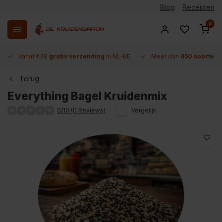
Blog
Recepten
0
Vanaf €39
gratis verzending
in NL-BE
Meer dan
450 soorten 
Terug
Everything Bagel Kruidenmix
0/10 (0 Reviews)
Vergelijk