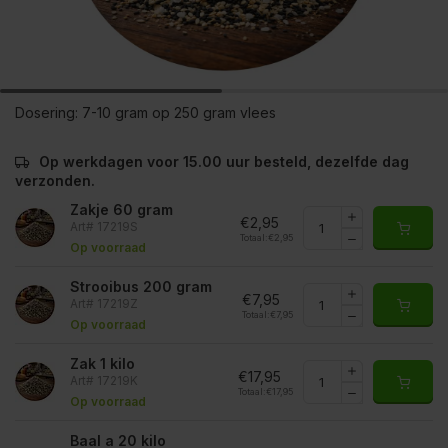
Dosering:
7-10 gram op 250 gram vlees
Op werkdagen voor 15.00 uur besteld, dezelfde dag
verzonden.
Zakje 60 gram
€2,95
Art# 17219S
Totaal:
€2,95
Op voorraad
Strooibus 200 gram
€7,95
Art# 17219Z
Totaal:
€7,95
Op voorraad
Zak 1 kilo
€17,95
Art# 17219K
Totaal:
€17,95
Op voorraad
Baal a 20 kilo