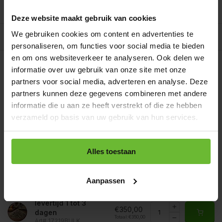
Reviews
0/10
Deze website maakt gebruik van cookies
We gebruiken cookies om content en advertenties te
Allergenen/voedingswaarden per 100 gram
personaliseren, om functies voor social media te bieden
Op werkdagen voor 15.00 uur besteld, dezelfde dag
en om ons websiteverkeer te analyseren. Ook delen we
verzonden.
Gratis verzending
informatie over uw gebruik van onze site met onze
Zakje 60 gram
partners voor social media, adverteren en analyse. Deze
€2,95
Art# 17219S
partners kunnen deze gegevens combineren met andere
Totaal:
€2,95
Op voorraad
informatie die u aan ze heeft verstrekt of die ze hebben
verzameld op basis van uw gebruik van hun services.
Strooibus 200 gram
€7,95
Art# 17219Z
Totaal:
€7,95
Op voorraad
Alles toestaan
Zak 1 kilo
€17,95
Art# 17219K
Totaal:
€17,95
Op voorraad
Aanpassen
Baal a 20 kilo
levertijd 1 tot 3
€350,00
dagen
Totaal:
€350,00
Art# 17219BULK