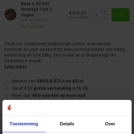
Baal a 20 kilo
levertijd 1 tot 3
€350,00
dagen
Totaal:
€350,00
Art# 17219BULK
Op voorraad
Deze mix combineert knapperige zaden, aromatische
knoflook en puur zeezout tot een perfecte balans van hartig,
nootachtig en licht pittig. Eén snufje en je Bagel krijgt die
herkenbare smaak.
Lees meer
Bekend van
SBS6 & RTL4 en AD.nl
Vanaf €39
gratis verzending
in NL-BE
Meer dan
450 soorten op voorraad
Betrouwbaar
online winkelen
Beschrijving
Toestemming
Details
Over