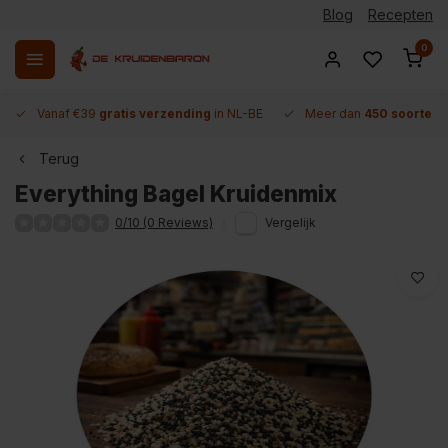
Blog
Recepten
0
Vanaf €39
gratis verzending
in NL-BE
Meer dan
450 soorten 
Terug
Everything Bagel Kruidenmix
0/10 (0 Reviews)
Vergelijk