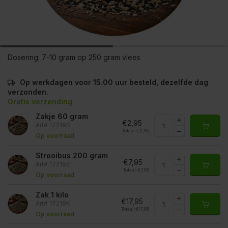
Dosering:
7-10 gram op 250 gram vlees
Op werkdagen voor 15.00 uur besteld, dezelfde dag
verzonden.
Gratis verzending
Zakje 60 gram
€2,95
Art# 17219S
Totaal:
€2,95
Op voorraad
Strooibus 200 gram
€7,95
Art# 17219Z
Totaal:
€7,95
Op voorraad
Zak 1 kilo
€17,95
Art# 17219K
Totaal:
€17,95
Op voorraad