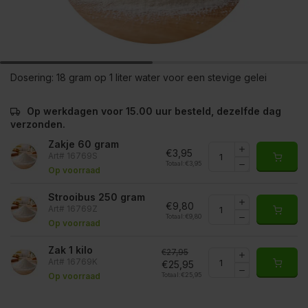
Dosering:
18 gram op 1 liter water voor een stevige gelei
Op werkdagen voor 15.00 uur besteld, dezelfde dag
verzonden.
Zakje 60 gram
€3,95
Art# 16769S
Totaal:
€3,95
Op voorraad
Strooibus 250 gram
€9,80
Art# 16769Z
Totaal:
€9,80
Op voorraad
Zak 1 kilo
€27,95
Art# 16769K
€25,95
Totaal:
€25,95
Op voorraad