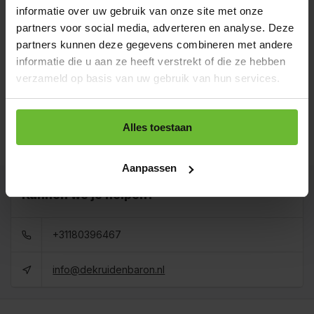
informatie over uw gebruik van onze site met onze
Zakje 60 gram
€3,95
partners voor social media, adverteren en analyse. Deze
Art# 16769S
Totaal:
€3,95
partners kunnen deze gegevens combineren met andere
Op voorraad
informatie die u aan ze heeft verstrekt of die ze hebben
Strooibus 250 gram
verzameld op basis van uw gebruik van hun services.
€9,80
Art# 16769Z
Totaal:
€9,80
Op voorraad
Zak 1 kilo
Alles toestaan
€25,95
Art# 16769K
Totaal:
€25,95
Op voorraad
Aanpassen
Kunnen we je helpen?
+31180396467
info@dekruidenbaron.nl