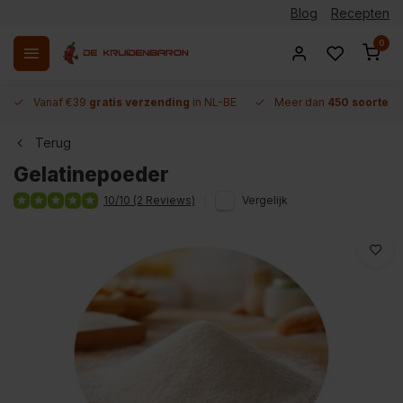
Blog
Recepten
0
Vanaf €39
gratis verzending
in NL-BE
Meer dan
450 soorten 
Terug
Gelatinepoeder
10/10 (2 Reviews)
Vergelijk