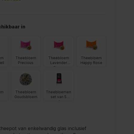
hikbaar in
em
Theebloem
Theebloem
Theebloem
ell
Precious
Lavender
Happy Rose
Green
em
Theebloem
Theebloemen
y
Goudsbloem
set van 5
smaken
theepot van enkelwandig glas inclusief