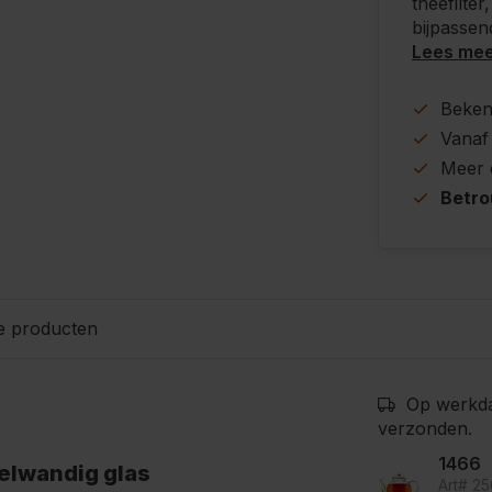
theefilte
bijpassend
Lees me
Beke
Vanaf
Meer
Betr
e producten
Op werkda
verzonden.
1466
elwandig glas
Art# 2