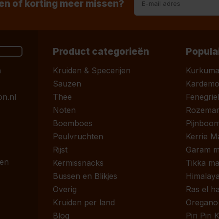
n of korting meer missen?
Product categorieën
Popula
n
Kruiden & Specerijen
Kurkum
Sauzen
Kardem
n.nl
Thee
Fenegrie
Noten
Rozemari
Boemboes
Pijnboom
Peulvruchten
Kerrie M
Rijst
Garam m
 en
Kermissnacks
Tikka ma
Bussen en Blikjes
Himalaya
Overig
Ras el h
Kruiden per land
Oregano
Blog
Piri Piri