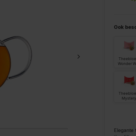
Ook besc
Theeblo
Wonder W
Theeblo
Myster
Elegante 