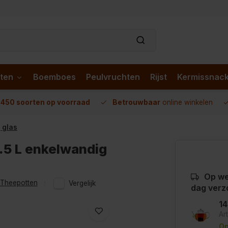
ten
Boemboes
Peulvruchten
Rijst
Kermissnac
n
450 soorten op voorraad
Betrouwbaar
online winkelen
 glas
.5 L enkelwandig
Op we
Theepotten
Vergelijk
dag verz
1
Ar
Op