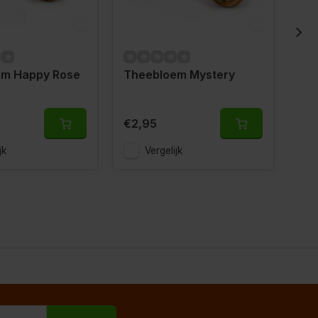
em Happy Rose
Theebloem Mystery
Th
€15,
€2,95
€11
jk
Vergelijk
M