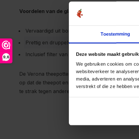
Voordelen van de glazen theepotten uit de Brede
Vervaardigd uit borosilicaatglas
Toestemming
Prettig en druppelvrij uitschenken
Inclusief filter van borosilicaatglas
Deze website maakt gebruik
9,6
We gebruiken cookies om cont
websiteverkeer te analyseren
De Verona theepotten en onderdelen zijn vaatwasm
media, adverteren en analys
op dat de theepot en onderdelen vrij van andere v
verstrekt of die ze hebben v
te strak tegen andere vaat aanstaat bestaat de mog