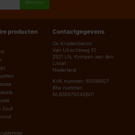
Abonneer
ire producten
Contactgegevens
a
De Kruidenbaron
Van Utrechtweg 51
om
2921 LN, Krimpen aan den
k
IJssel
jn
Nederland
pitten
KVK nummer: 65098927
asala
Btw nummer:
asala
NL855979240B01
sala
 Zout
anout
 Kruidenmix