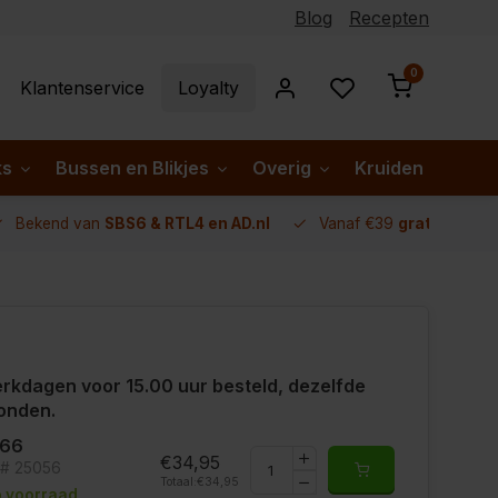
Blog
Recepten
0
Klantenservice
Loyalty
ks
Bussen en Blikjes
Overig
Kruiden per lan
Bekend van
SBS6 & RTL4 en AD.nl
Vanaf €39
gratis verze
rkdagen voor 15.00 uur besteld, dezelfde
onden.
466
€34,95
t# 25056
Totaal:
€34,95
 voorraad