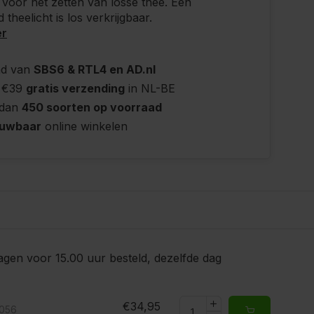
r, voor het zetten van losse thee. Een
 theelicht is los verkrijgbaar.
er
nd van
SBS6 & RTL4 en AD.nl
 €39
gratis verzending
in NL-BE
 dan
450 soorten op voorraad
ouwbaar
online winkelen
gen voor 15.00 uur besteld, dezelfde dag
€34,95
5056