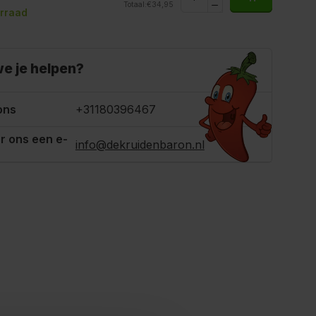
Totaal:
€34,95
rraad
e je helpen?
ons
+31180396467
r ons een e-
info@dekruidenbaron.nl