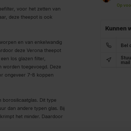
Op voo
efilter, voor het zetten van
baar, deze theepot is ook
Kunnen w
ntworpen en van enkelwandig
Bel 
waardoor deze Verona theepot
Stuu
een los glazen filter,
mail
an worden toegevoegd. Deze
voor ongeveer 7-8 koppen
borosilicaatglas. Dit type
uur dan andere typen glas. Bij
g krimpt het minder. Daardoor