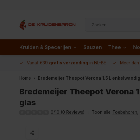
Kruiden & Specerijen
Sauzen
Thee
No
 AD.nl
Vanaf €39
gratis verzending
in NL-BE
Meer da
Home
Bredemeijer Theepot Verona 1.5 L enkelwandig
Bredemeijer Theepot Verona 1
glas
0/10 (0 Reviews)
Toon alle:
Toebehoren
,