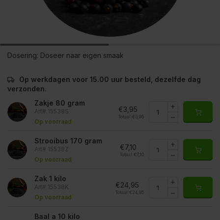
Dosering:
Doseer naar eigen smaak
Op werkdagen voor 15.00 uur besteld, dezelfde dag
verzonden.
Zakje 80 gram
€3,95
Art# 15538S
Totaal:
€3,95
Op voorraad
Strooibus 170 gram
€7,10
Art# 15538Z
Totaal:
€7,10
Op voorraad
Zak 1 kilo
€24,95
Art# 15538K
Totaal:
€24,95
Op voorraad
Baal a 10 kilo