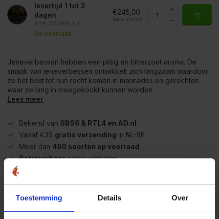
levertijd 1 tot 3
€245,00
dagen
Totaal:
€245,00
Art# 15538BULK
Op voorraad
Jeneverbessen hebben een pittig en bitterzoet aroma. De
smaak van jeneverbessen ontwikkelt zich langzaam waardoor
ze het best tot hun recht komen in marinades en gerechten
waar ze lang in meegekookt kunnen worden.
Lees meer
Bekend van
SBS6 & RTL4 en AD.nl
Vanaf €39
gratis verzending
in NL-BE
Meer dan
450 soorten op voorraad
Betrouwbaar
online winkelen
Beschrijving
Toestemming
Details
Over