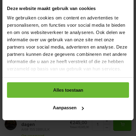
Reviews
0/10
Deze website maakt gebruik van cookies
Allergenen/voedingswaarden per 100 gram
We gebruiken cookies om content en advertenties te
personaliseren, om functies voor social media te bieden
Op werkdagen voor 15.00 uur besteld, dezelfde dag
en om ons websiteverkeer te analyseren. Ook delen we
verzonden.
informatie over uw gebruik van onze site met onze
Zakje 80 gram
€3,95
partners voor social media, adverteren en analyse. Deze
Art# 15538S
Totaal:
€3,95
partners kunnen deze gegevens combineren met andere
Op voorraad
informatie die u aan ze heeft verstrekt of die ze hebben
Strooibus 170 gram
verzameld op basis van uw gebruik van hun services.
€7,10
Art# 15538Z
Totaal:
€7,10
Op voorraad
Zak 1 kilo
Alles toestaan
€24,95
Art# 15538K
Totaal:
€24,95
Op voorraad
Aanpassen
Baal a 10 kilo
levertijd 1 tot 3
€245,00
dagen
Totaal:
€245,00
Art# 15538BULK
Op voorraad