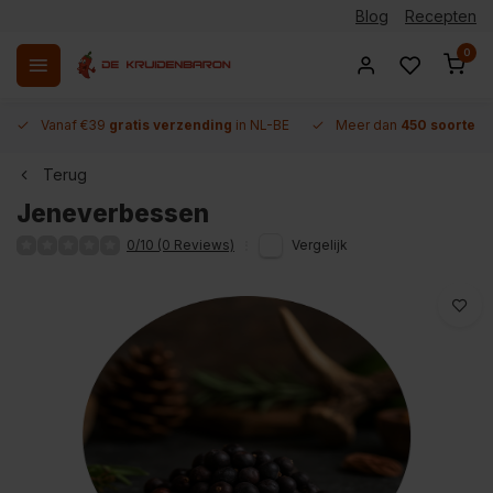
Blog
Recepten
0
Vanaf €39
gratis verzending
in NL-BE
Meer dan
450 soorten 
Terug
Jeneverbessen
0/10 (0 Reviews)
Vergelijk