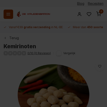
Blog
Recepten
0
Vanaf €39
gratis verzending
in NL-BE
Meer dan
450 soorten 
Terug
Kemirinoten
0/10 (0 Reviews)
Vergelijk