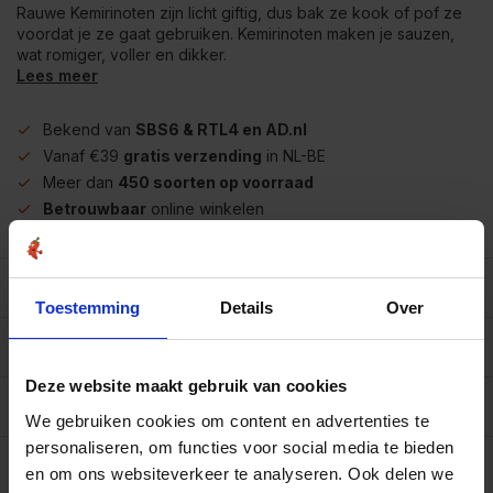
Rauwe Kemirinoten zijn licht giftig, dus bak ze kook of pof ze
voordat je ze gaat gebruiken. Kemirinoten maken je sauzen,
wat romiger, voller en dikker.
Lees meer
Bekend van
SBS6 & RTL4 en AD.nl
Vanaf €39
gratis verzending
in NL-BE
Meer dan
450 soorten op voorraad
Betrouwbaar
online winkelen
Beschrijving
Toestemming
Details
Over
Reviews
0/10
Deze website maakt gebruik van cookies
Allergenen/voedingswaarden per 100 gram
We gebruiken cookies om content en advertenties te
personaliseren, om functies voor social media te bieden
Op werkdagen voor 15.00 uur besteld, dezelfde dag
verzonden.
en om ons websiteverkeer te analyseren. Ook delen we