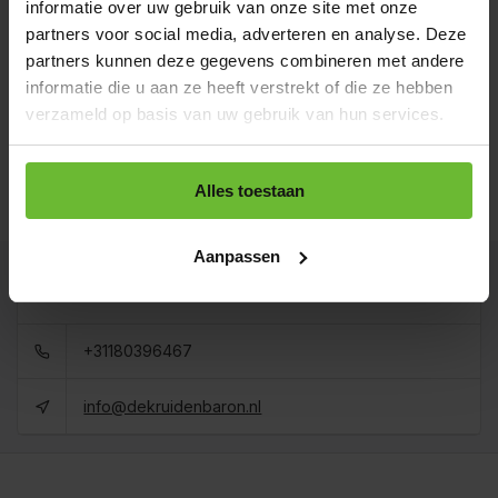
informatie over uw gebruik van onze site met onze
Zakje 60 gram
€3,50
Art# 15546S
partners voor social media, adverteren en analyse. Deze
Totaal:
€3,50
Op voorraad
partners kunnen deze gegevens combineren met andere
informatie die u aan ze heeft verstrekt of die ze hebben
Strooibus 250 gram
€8,10
Art# 15546Z
verzameld op basis van uw gebruik van hun services.
Totaal:
€8,10
Op voorraad
Zak 1 kilo
Alles toestaan
€22,95
Art# 15546K
Totaal:
€22,95
Op voorraad
Aanpassen
Kunnen we je helpen?
+31180396467
info@dekruidenbaron.nl