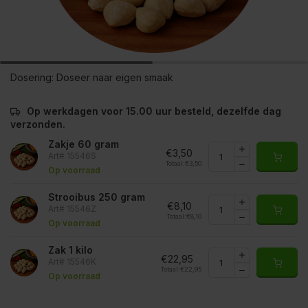
Dosering:
Doseer naar eigen smaak
Op werkdagen voor 15.00 uur besteld, dezelfde dag
verzonden.
Zakje 60 gram
€3,50
Art# 15546S
Totaal:
€3,50
Op voorraad
Strooibus 250 gram
€8,10
Art# 15546Z
Totaal:
€8,10
Op voorraad
Zak 1 kilo
€22,95
Art# 15546K
Totaal:
€22,95
Op voorraad