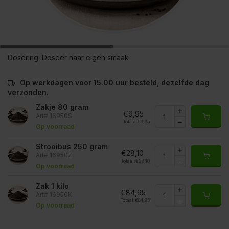
Dosering:
Doseer naar eigen smaak
Op werkdagen voor 15.00 uur besteld, dezelfde dag
verzonden.
Zakje 80 gram
€9,95
Art# 16950S
Totaal:
€9,95
Op voorraad
Strooibus 250 gram
€28,10
Art# 16950Z
Totaal:
€28,10
Op voorraad
Zak 1 kilo
€84,95
Art# 16950K
Totaal:
€84,95
Op voorraad