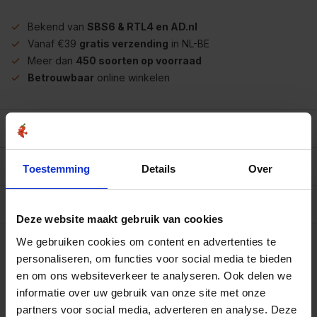
Bekend van
SBS6 & RTL4 en AD.nl
Vanaf €39
gratis verzending
in NL-BE
Meer dan
450 soorten op voorraad
Betrouwbaar
online winkelen
Beschrijving
Reviews
0/10
Toestemming
Details
Over
Allergenen/voedingswaarden per 100 gram
Deze website maakt gebruik van cookies
Op werkdagen voor 15.00 uur besteld, dezelfde dag
We gebruiken cookies om content en advertenties te
verzonden.
personaliseren, om functies voor social media te bieden
Zakje 80 gram
€9,95
en om ons websiteverkeer te analyseren. Ook delen we
Art# 16950S
Totaal:
€9,95
informatie over uw gebruik van onze site met onze
Op voorraad
partners voor social media, adverteren en analyse. Deze