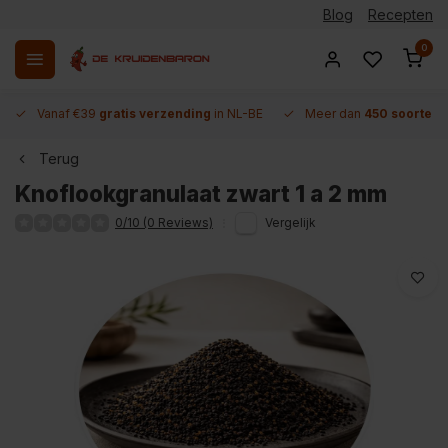
Blog
Recepten
0
Vanaf €39
gratis verzending
in NL-BE
Meer dan
450 soorten 
Terug
Knoflookgranulaat zwart 1 a 2 mm
0/10 (0 Reviews)
Vergelijk