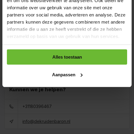
en om ons websiteverkeer te analyseren. Ook delen we
Strooibus 180 gram
€8,85
informatie over uw gebruik van onze site met onze
Art# 16042Z
Totaal:
€8,85
Op voorraad
partners voor social media, adverteren en analyse. Deze
partners kunnen deze gegevens combineren met andere
Zak 1 kilo
informatie die u aan ze heeft verstrekt of die ze hebben
€26,95
Art# 16042K
Totaal:
€26,95
verzameld op basis van uw gebruik van hun services.
Op voorraad
Baal a 20 kilo
levertijd 1 tot 3
Alles toestaan
€457,00
dagen
Totaal:
€457,00
Art# 16042BULK
Op voorraad
Aanpassen
Kunnen we je helpen?
+31180396467
info@dekruidenbaron.nl