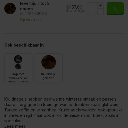
levertijd 1 tot 3
€457,00
dagen
Totaal:
€457,00
Art# 16042BULK
Op voorraad
Ook beschikbaar in
Kop met
Kruidnagel
maalwerk los
gemalen
groot (63mm)
Kruidnagels hebben een warme winterse smaak en passen
daarom erg goed in kruidige warme dranken zoals glühwein,
Turkse koffie en winterthee. Kruidnagels worden ook gebruikt
in vlees en rijst maar ook in kruidenmixen voor koek, zoals in
speculaas.
Lees meer