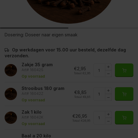
Dosering:
Doseer naar eigen smaak
Op werkdagen voor 15.00 uur besteld, dezelfde dag
verzonden.
Zakje 35 gram
€2,95
Art# 16042S
Totaal:
€2,95
Op voorraad
Strooibus 180 gram
€8,85
Art# 16042Z
Totaal:
€8,85
Op voorraad
Zak 1 kilo
€26,95
Art# 16042K
Totaal:
€26,95
Op voorraad
Baal a 20 kilo