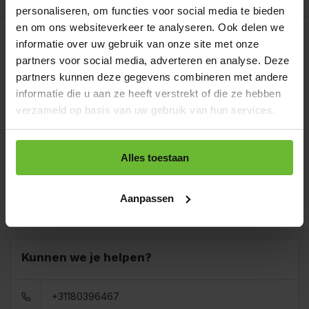
personaliseren, om functies voor social media te bieden
Op werkdagen voor 15.00 uur besteld, dezelfde dag
en om ons websiteverkeer te analyseren. Ook delen we
verzonden.
informatie over uw gebruik van onze site met onze
Strooibus 100 gram
partners voor social media, adverteren en analyse. Deze
€4,25
Art# 15608Z
partners kunnen deze gegevens combineren met andere
Totaal:
€4,25
Op voorraad
informatie die u aan ze heeft verstrekt of die ze hebben
verzameld op basis van uw gebruik van hun services.
Zak 1 kilo
€13,95
Art# 15608K
Totaal:
€13,95
Op voorraad
Alles toestaan
Baal a 15 kilo
levertijd 1 tot 3
€184,00
dagen
Totaal:
€184,00
Aanpassen
Art# 15608BULK
Op voorraad
Kunnen we je helpen?
+31180396467