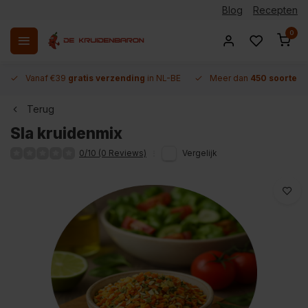
Blog
Recepten
0
Vanaf €39
gratis verzending
in NL-BE
Meer dan
450 soorten 
Terug
Sla kruidenmix
0/10 (0 Reviews)
Vergelijk