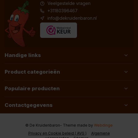
Veelgestelde vragen
+31180396467
info@dekruidenbaron.nl
Handige links
Product categorieën
Populaire producten
Contactgegevens
© De Kruidenbaron
- Theme made by
Webdinge
Privacy en Cookie beleid ( AVG )
Algemene