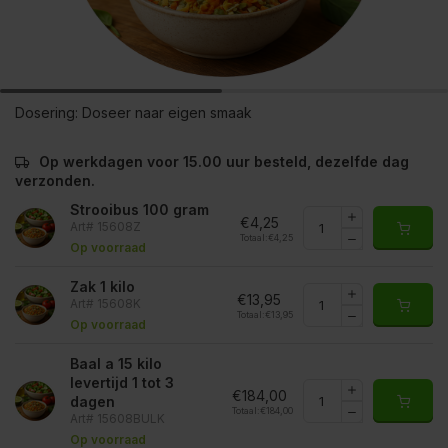
Dosering:
Doseer naar eigen smaak
Op werkdagen voor 15.00 uur besteld, dezelfde dag
verzonden.
Strooibus 100 gram
€4,25
Art# 15608Z
Totaal:
€4,25
Op voorraad
Zak 1 kilo
€13,95
Art# 15608K
Totaal:
€13,95
Op voorraad
Baal a 15 kilo
levertijd 1 tot 3
€184,00
dagen
Totaal:
€184,00
Art# 15608BULK
Op voorraad