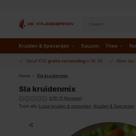
Kruiden & Specerijen
Sauzen
Thee
No
 AD.nl
Vanaf €39
gratis verzending
in NL-BE
Meer da
Home
Sla kruidenmix
Sla kruidenmix
0/10 (0 Reviews)
Toon alle:
Losse kruiden & specerijen
,
Kruiden & Specerijen