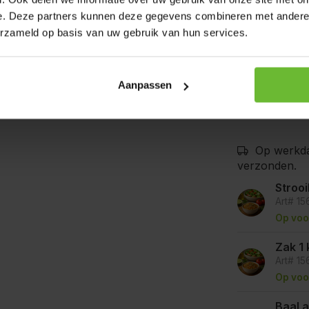
De producten
e. Deze partners kunnen deze gegevens combineren met andere i
bedrijven waa
erzameld op basis van uw gebruik van hun services.
mosterd, selde
goede voorzor
kunnen bevat
Aanpassen
Op werkda
verzonden.
Stroo
Art# 1
Op voo
Zak 1 
Art# 1
Op voo
Baal a 