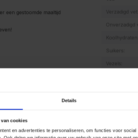
Verzadigd vet
er een gestoomde maaltijd
Onverzadigd v
even!
Koolhydraten
Suikers:
Vezels:
Zout:
Natrium:
Details
Energetische
Allergenen:
 van cookies
ent en advertenties te personaliseren, om functies voor social
. Ook delen we informatie over uw gebruik van onze site met on