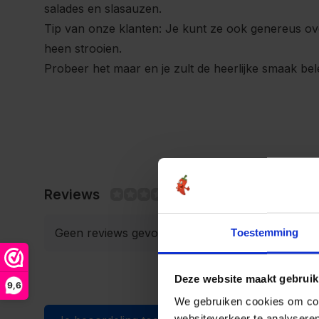
salades en slasauzen.
Tip van onze klanten: Je kunt ze ook genereus ov
heen strooien.
Probeer het maar en je zult de heerlijke smaak bel
Reviews
0/10
Geen reviews gevonden
Toestemming
Deze website maakt gebruik
9,6
We gebruiken cookies om cont
websiteverkeer te analyseren