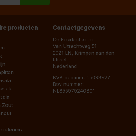
ire producten
Contactgegevens
a
De Kruidenbaron
Van Utrechtweg 51
om
2921 LN, Krimpen aan den
k
IJssel
jn
Nederland
pitten
KVK nummer: 65098927
asala
Btw nummer:
asala
NL855979240B01
sala
 Zout
anout
 Kruidenmix