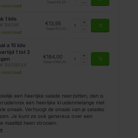
Totaal:
€4,25
 voorraad
k 1 kilo
€13,95
t# 15608K
Totaal:
€13,95
 voorraad
al a 15 kilo
vertijd 1 tot 3
€184,00
agen
Totaal:
€184,00
t# 15608BULK
 voorraad
kkelijk een heerlijke salade neerzetten, dan is
kruidenmix een heerlijke kruidenmelange met
ele smaak. Verhoogt de smaak van je salades
zen. Je kunt ze ook genereus over een
 maaltijd heen strooien.
er