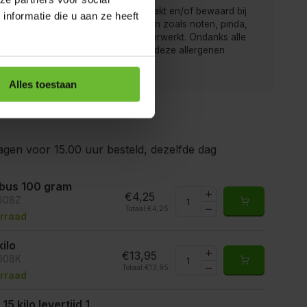
 van de Kruidenbaron worden verpakt en/of bewaard bij
nformatie die u aan ze heeft
r men ook producten met allergenen zoals noten, pinda,
rij, gluten, sesam, soja en sulfiet verwerkt. Ondanks alle
gen is het mogelijk dat producten deze allergenen
ten.
Alles toestaan
gen voor 15.00 uur besteld, dezelfde dag
ibus 100 gram
€4,25
5608Z
Totaal:
€4,25
rraad
kilo
€13,95
5608K
Totaal:
€13,95
rraad
15 kilo levertijd 1