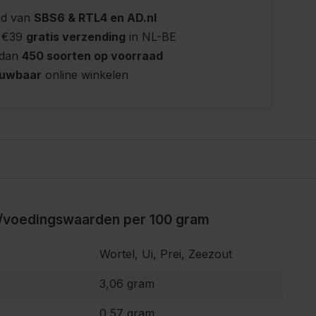
nd van
SBS6 & RTL4 en AD.nl
 €39
gratis verzending
in NL-BE
 dan
450 soorten op voorraad
ouwbaar
online winkelen
/voedingswaarden per 100 gram
Wortel, Ui, Prei, Zeezout
3,06 gram
0,57 gram