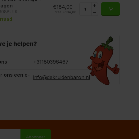
 dagen
€184,00
5608BULK
Totaal:
€184,00
rraad
e je helpen?
ons
+31180396467
r ons een e-
info@dekruidenbaron.nl
M
Abonneer