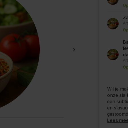
Op
Za
Ar
Op
Ba
le
d
Ar
Op
Wil je ma
onze sla 
een subti
en slasau
gestoomde
Lees me