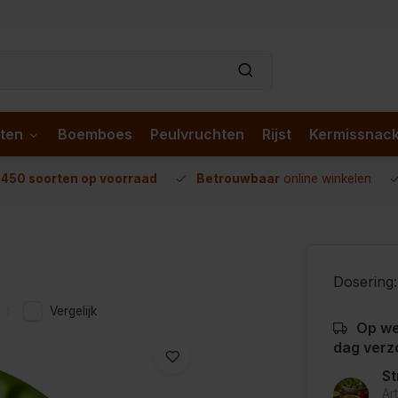
ten
Boemboes
Peulvruchten
Rijst
Kermissnac
n
450 soorten op voorraad
Betrouwbaar
online winkelen
Dosering:
Vergelijk
Op we
dag verz
St
Ar