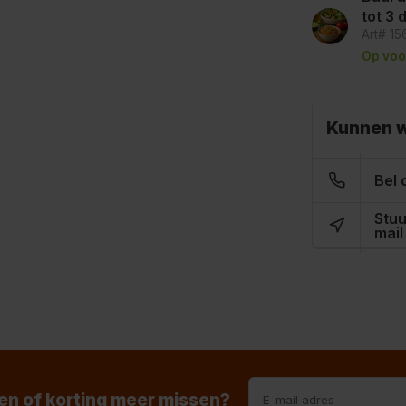
tot 3
Art# 1
Op voo
Kunnen w
Bel 
Stuu
mail
n of korting meer missen?