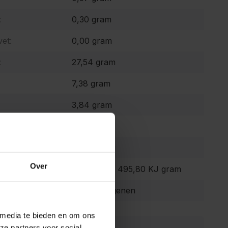
:
0,30 gram
et:
0,00 gram
:
27,54 gram
7,38 gram
3,84 gram
9,69 gram
3875,80mg
Over
 waarde:
118,50 Kcal 495,80 KJ gram
Geen allergenen
 media te bieden en om ons
ze partners voor social