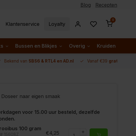
Blog
Recepten
0
Klantenservice
Loyalty
ks
Bussen en Blikjes
Overig
Kruiden per lan
Bekend van
SBS6 & RTL4 en AD.nl
Vanaf €39
gratis verze
Doseer naar eigen smaak
rkdagen voor 15.00 uur besteld, dezelfde
onden.
rooibus 100 gram
€4,25
t# 15608Z