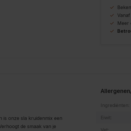
Beke
Vanaf
Meer
Betr
s
Allergenen
Ingrediënten:
Eiwit:
an is onze sla kruidenmix een
 Verhoogt de smaak van je
Vet: