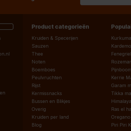
Product categorieën
Popula
n
Kruiden & Specerijen
Kurkum
Sauzen
Kardem
n.nl
Thee
Fenegrie
Noten
Rozemari
Boemboes
Pijnboom
Peulvruchten
Kerrie M
Rijst
Garam m
 en
Kermissnacks
Tikka ma
Bussen en Blikjes
Himalaya
Overig
Ras el h
Kruiden per land
Oregano
Blog
Piri Piri