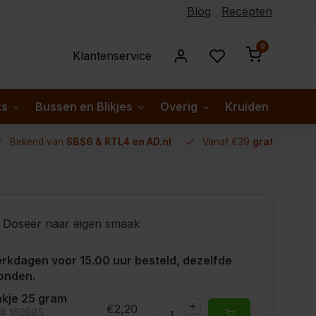
Blog
Recepten
0
Klantenservice
ks
Bussen en Blikjes
Overig
Kruiden per lan
Bekend van
SBS6 & RTL4 en AD.nl
Vanaf €39
gratis verze
Doseer naar eigen smaak
rkdagen voor 15.00 uur besteld, dezelfde
onden.
kje 25 gram
€2,20
t# 16088S