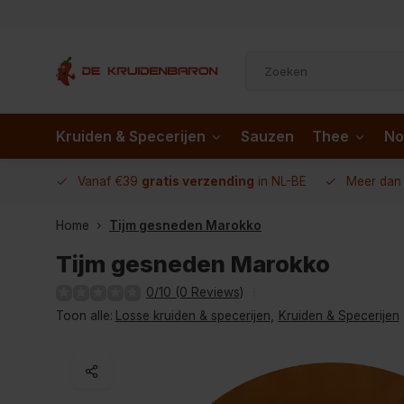
Kruiden & Specerijen
Sauzen
Thee
No
 AD.nl
Vanaf €39
gratis verzending
in NL-BE
Meer da
Home
Tijm gesneden Marokko
Tijm gesneden Marokko
0/10 (0 Reviews)
Toon alle:
Losse kruiden & specerijen
,
Kruiden & Specerijen