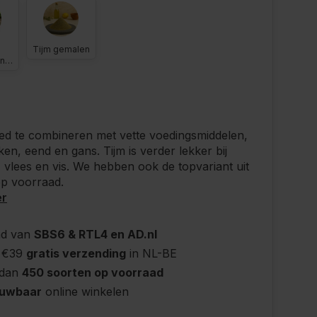
Tijm gemalen
n
oed te combineren met vette voedingsmiddelen,
ken, eend en gans. Tijm is verder lekker bij
 vlees en vis. We hebben ook de topvariant uit
op voorraad.
er
nd van
SBS6 & RTL4 en AD.nl
 €39
gratis verzending
in NL-BE
 dan
450 soorten op voorraad
ouwbaar
online winkelen