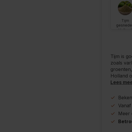
Tijm
gesnede
Holland
Tijm is g
zoals var
groenten,
Holland 
Lees me
Beke
Vanaf
Meer
Betr