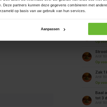
e. Deze partners kunnen deze gegevens combineren met andere i
lie als ontsmettingsmiddel op
erzameld op basis van uw gebruik van hun services.
Op werkda
verzonden.
ater.
Aanpassen
Zakje
Art# 1
Op voo
Stroo
Art# 1
Op voo
Zak 1 
Art# 1
Op voo
Baal a 
tot 3
Art# 1