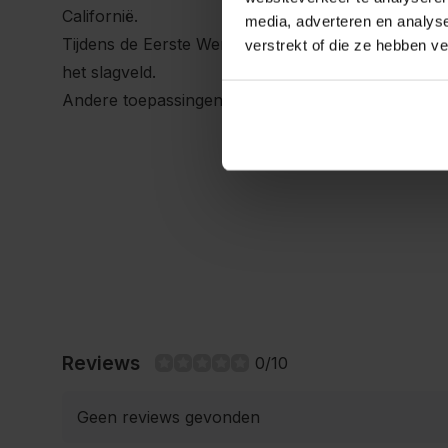
Californië.
media, adverteren en analys
Tijdens de Eerste Wereldoorlog gebruikte men tijmo
verstrekt of die ze hebben v
het slagveld.
Andere toepassingen zijn in tandpasta en in mondw
Reviews
0/10
Geen reviews gevonden