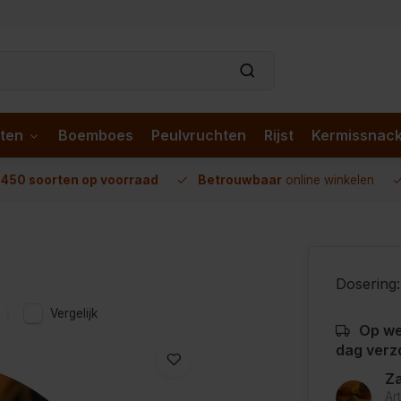
ten
Boemboes
Peulvruchten
Rijst
Kermissnac
n
450 soorten op voorraad
Betrouwbaar
online winkelen
Dosering:
Vergelijk
Op we
dag verz
Za
Ar