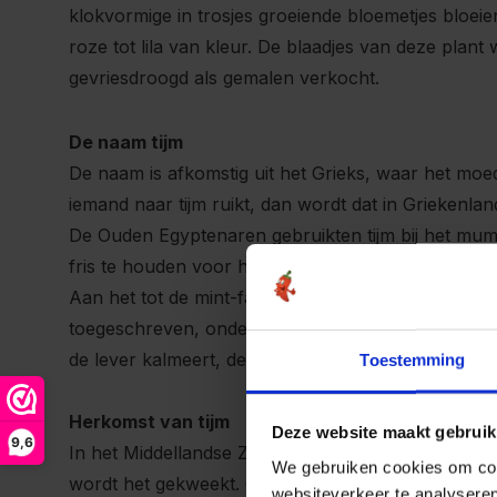
klokvormige in trosjes groeiende bloemetjes bloeien
roze tot lila van kleur. De blaadjes van deze plan
gevriesdroogd als gemalen verkocht.
De naam tijm
De naam is afkomstig uit het Grieks, waar het moed
iemand naar tijm ruikt, dan wordt dat in Griekenl
De Ouden Egyptenaren gebruikten tijm bij het mum
fris te houden voor het volgende leven.
Aan het tot de mint-familie behorende kruid worde
toegeschreven, onder andere dat het helpt bij verk
de lever kalmeert, de nachtrust bevordert en nac
Toestemming
Herkomst van tijm
Deze website maakt gebruik
9,6
In het Middellandse Zeegebied is tijm in het wild a
We gebruiken cookies om cont
wordt het gekweekt. Overige producenten zijn Fran
websiteverkeer te analyseren