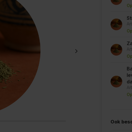
Op
St
Ar
Op
Za
Ar
Op
Ba
le
d
Ar
Op
Ook besc