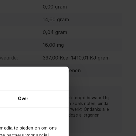
0,00 gram
14,60 gram
0,04 gram
16,00 mg
 waarde:
337,00 Kcal 1410,01 KJ gram
Geen allergenen
 van de Kruidenbaron worden verpakt en/of bewaard bij
Over
r men ook producten met allergenen zoals noten, pinda,
rij, gluten, sesam, soja en sulfiet verwerkt. Ondanks alle
gen is het mogelijk dat producten deze allergenen
ten.
 media te bieden en om ons
ze partners voor social