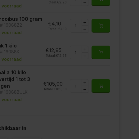
Totaal:
€2,20
 voorraad
rooibus 100 gram
€4,10
t# 16088Z2
Totaal:
€4,10
 voorraad
k 1 kilo
€12,95
t# 16088K
Totaal:
€12,95
 voorraad
al a 10 kilo
vertijd 1 tot 3
€105,00
agen
Totaal:
€105,00
t# 16088BULK
 voorraad
hikbaar in