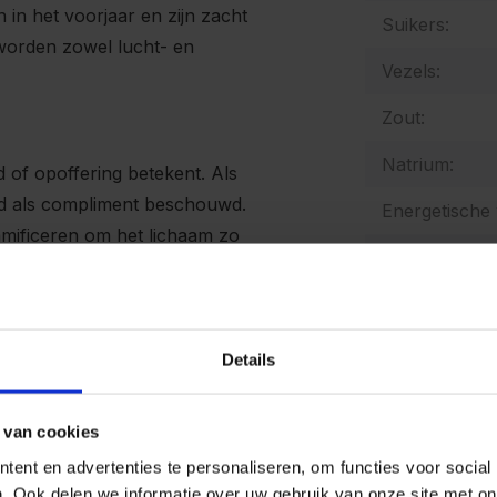
 in het voorjaar en zijn zacht
Suikers:
t worden zowel lucht- en
Vezels:
Zout:
Natrium:
 of opoffering betekent. Als
and als compliment beschouwd.
Energetische
mificeren om het lichaam zo
Allergenen:
n veel medicinale werkingen
oudheid, de longen versterkt,
htmerries voorkomt.
De producten
Details
bedrijven waa
mosterd, selde
goede voorzor
 van cookies
kunnen bevat
angetroffen. In Nederland
ent en advertenties te personaliseren, om functies voor social
krijk, Spanje, Polen en
. Ook delen we informatie over uw gebruik van onze site met on