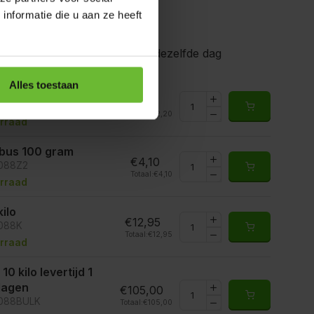
nformatie die u aan ze heeft
gen voor 15.00 uur besteld, dezelfde dag
Alles toestaan
 25 gram
€2,20
6088S
Totaal:
€2,20
rraad
ibus 100 gram
€4,10
6088Z2
Totaal:
€4,10
rraad
kilo
€12,95
6088K
Totaal:
€12,95
rraad
10 kilo levertijd 1
 dagen
€105,00
6088BULK
Totaal:
€105,00