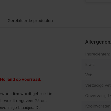
s
Gerelateerde producten
Allergenen
Ingrediënten:
Eiwit:
Vet:
 Holland op voorraad.
Verzadigd vet
gewone tijm wordt gebruikt in
Onverzadigd v
ant, wordt ongeveer 25 cm
Koolhydraten
eivormige blaadjes. De