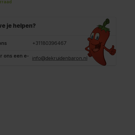
rraad
e je helpen?
ons
+31180396467
r ons een e-
info@dekruidenbaron.nl