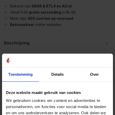
Bekend van
SBS6 & RTL4 en AD.nl
Vanaf €39
gratis verzending
in NL-BE
Meer dan
450 soorten op voorraad
Betrouwbaar
online winkelen
Beschrijving
Reviews
0/10
Allergenen/voedingswaarden per 100 gram
Toestemming
Details
Over
Op werkdagen voor 15.00 uur besteld, dezelfde dag
verzonden.
Gratis verzending
Deze website maakt gebruik van cookies
Zakje 25 gram
€2,20
Art# 16088S
Totaal:
€2,20
We gebruiken cookies om content en advertenties te
Op voorraad
personaliseren, om functies voor social media te bieden
Strooibus 100 gram
en om ons websiteverkeer te analyseren. Ook delen we