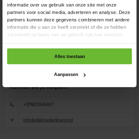
€4,10
Art# 16088Z2
informatie over uw gebruik van onze site met onze
Totaal:
€4,10
Op voorraad
partners voor social media, adverteren en analyse. Deze
partners kunnen deze gegevens combineren met andere
Zak 1 kilo
€12,95
Art# 16088K
informatie die u aan ze heeft verstrekt of die ze hebben
Totaal:
€12,95
Op voorraad
verzameld op basis van uw gebruik van hun services.
Baal a 10 kilo
levertijd 1 tot 3
€105,00
Alles toestaan
dagen
Totaal:
€105,00
Art# 16088BULK
Op voorraad
Aanpassen
Kunnen we je helpen?
+31180396467
info@dekruidenbaron.nl