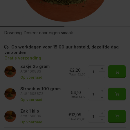
Dosering:
Doseer naar eigen smaak
Op werkdagen voor 15.00 uur besteld, dezelfde dag
verzonden.
Gratis verzending
Zakje 25 gram
€2,20
Art# 16088S
Totaal:
€2,20
Op voorraad
Strooibus 100 gram
€4,10
Art# 16088Z2
Totaal:
€4,10
Op voorraad
Zak 1 kilo
€12,95
Art# 16088K
Totaal:
€12,95
Op voorraad