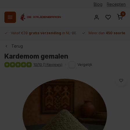
Blog
Recepten
0
Vanaf €39
gratis verzending
in NL-BE
Meer dan
450 soorten 
Terug
Kardemom gemalen
10/10 (1 Reviews)
Vergelijk