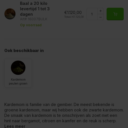
Baal a 20 kilo
levertijd 1 tot 3
€1.120,00
dagen
Totaal:
€1.120,00
Art# 16007BULK
Op voorraad
Ook beschikbaar in
Kardemom
peulen groen
Kardemom is familie van de gember. De meest bekende is
groene kardemom, maar wij hebben ook de zwarte kardemom.
De smaak van kardemom is te omschrijven als zoet met een
hint naar bergamot, citroen en kamfer en de reuk is scherp.
Lees meer