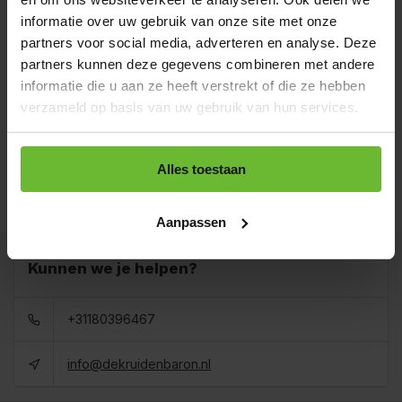
Strooibus 200 gram
€20,10
informatie over uw gebruik van onze site met onze
Art# 16007Z
Totaal:
€20,10
partners voor social media, adverteren en analyse. Deze
Op voorraad
partners kunnen deze gegevens combineren met andere
Zak 1 kilo
informatie die u aan ze heeft verstrekt of die ze hebben
€59,95
Art# 16007K
Totaal:
€59,95
verzameld op basis van uw gebruik van hun services.
Op voorraad
Baal a 20 kilo
levertijd 1 tot 3
Alles toestaan
€1.120,00
dagen
Totaal:
€1.120,00
Art# 16007BULK
Op voorraad
Aanpassen
Kunnen we je helpen?
+31180396467
info@dekruidenbaron.nl