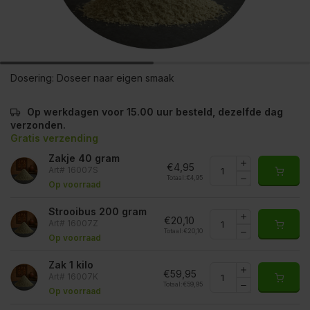
Dosering:
Doseer naar eigen smaak
Op werkdagen voor 15.00 uur besteld, dezelfde dag
verzonden.
Gratis verzending
Zakje 40 gram
€4,95
Art# 16007S
Totaal:
€4,95
Op voorraad
Strooibus 200 gram
€20,10
Art# 16007Z
Totaal:
€20,10
Op voorraad
Zak 1 kilo
€59,95
Art# 16007K
Totaal:
€59,95
Op voorraad