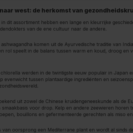
 naar west: de herkomst van gezondheidskr
 in dit assortiment hebben een lange en kleurrijke geschied
idendokters van de ene cultuur naar de andere.
ashwagandha komen uit de Ayurvedische traditie van Indi
en rol speelt in de balans tussen warm en koud, droog en vo
 chlorella werden in de twintigste eeuw populair in Japan 
p evenwicht tussen plantaardige ingrediënten en seizoensp
zondheidswereld.
 bekend uit zowel de Chinese kruidengeneeskunde als de E
ls smaakbasis voor drop. Kelp en andere zeewieren horen t
soepen, bouillons en gefermenteerde gerechten als miso en
is van oorsprong een Mediterrane plant en wordt al sinds 