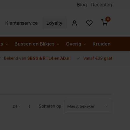
Blog
Recepten
0
Klantenservice
Loyalty
ks
Bussen en Blikjes
Overig
Kruiden per lan
Bekend van
SBS6 & RTL4 en AD.nl
Vanaf €39
gratis verze
Sorteren op