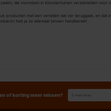
aden, die monniken in kloostertuinen verzamelden voor cu
tuk producten met een verleden dat ver teruggaat, en dat 
enbaron heb je ze allemaal binnen handbereik!
n of korting meer missen?