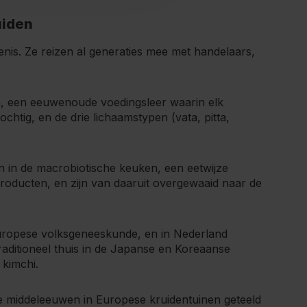
uiden
enis. Ze reizen al generaties mee met handelaars,
a, een eeuwenoude voedingsleer waarin elk
chtig, en de drie lichaamstypen (vata, pitta,
en in de macrobiotische keuken, een eetwijze
roducten, en zijn van daaruit overgewaaid naar de
uropese volksgeneeskunde, en in Nederland
raditioneel thuis in de Japanse en Koreaanse
 kimchi.
de middeleeuwen in Europese kruidentuinen geteeld