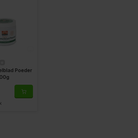
elblad Poeder
200g
k