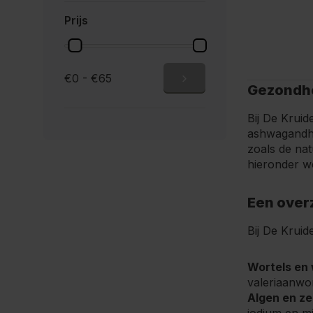
Prijs
€0 - €65
Gezondhe
Bij De Kruid
ashwagandha 
zoals de nat
hieronder we
Een over
Bij De Kruid
Wortels en 
valeriaanwo
Algen en z