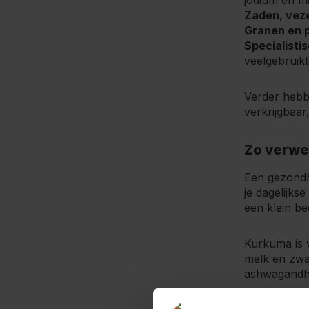
jodium en mi
Zaden, veze
Granen en p
Specialisti
veelgebruikt
Verder hebb
verkrijgbaa
Zo verwer
Een gezondhe
je dagelijks
een klein be
Kurkuma is v
melk en zwar
ashwagandha