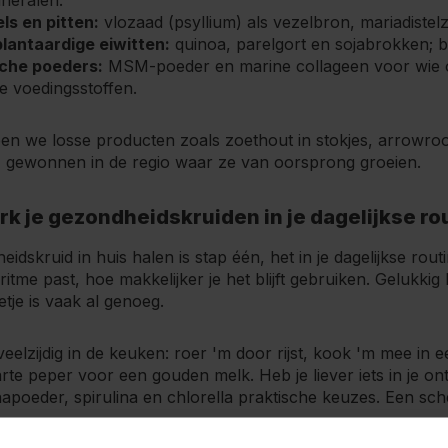
neralen.
ls en pitten:
vlozaad (psyllium) als vezelbron, mariadiste
lantaardige eiwitten:
quinoa, parelgort en sojabrokken; b
sche poeders:
MSM-poeder en marine collageen voor wie o
e voedingsstoffen.
en we losse producten zoals zoethout in stokjes, arrowroo
r, gewonnen in de regio waar ze van oorsprong groeien.
k je gezondheidskruiden in je dagelijkse ro
idskruid in huis halen is stap één, het in je dagelijkse ro
e ritme past, hoe makkelijker je het blijft gebruiken. Gelukki
etje is vaak al genoeg.
eelzijdig in de keuken: roer 'm door rijst, kook 'm mee in
te peper voor een gouden melk. Heb je liever iets in je ontb
poeder, spirulina en chlorella praktische keuzes. Een sch