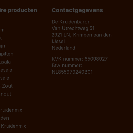
ire producten
Contactgegevens
a
De Kruidenbaron
Van Utrechtweg 51
om
2921 LN, Krimpen aan den
k
IJssel
jn
Nederland
pitten
KVK nummer: 65098927
asala
Btw nummer:
asala
NL855979240B01
sala
 Zout
anout
 Kruidenmix
iden
 Kruidenmix