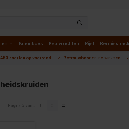
ten
Boemboes
Peulvruchten
Rijst
Kermissnac
n
450 soorten op voorraad
Betrouwbaar
online winkelen
heidskruiden
Pagina 5 van 5