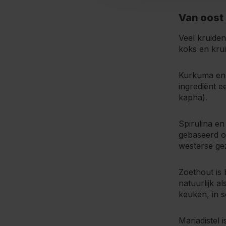
Van oost
Veel kruiden
koks en kru
Kurkuma en 
ingrediënt e
kapha).
Spirulina en
gebaseerd o
westerse ge
Zoethout is
natuurlijk a
keuken, in 
Mariadistel 