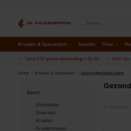
Kruiden & Specerijen
Sauzen
Thee
No
 AD.nl
Vanaf €39
gratis verzending
in NL-BE
Meer da
Home
Kruiden & Specerijen
Gezondheidskruiden
Gezond
Soort
Bindmiddel
97 Producten
Diversen
Kruiden
Kruidenmixen