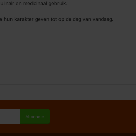
linair en medicinaal gebruik.
ze hun karakter geven tot op de dag van vandaag.
M
Abonneer