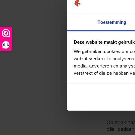
Psyllium en 
of een glas 
neem je in p
Toestemming
Ook voor de
strooi je ge
Deze website maakt gebruik
meng je gem
9,6
We gebruiken cookies om cont
Waarom g
websiteverkeer te analyseren
media, adverteren en analys
Bij De Krui
verstrekt of die ze hebben v
Puur en on
Breed aanb
Biologisch 
Voor 15:00 
Op zoek naa
olie, padde