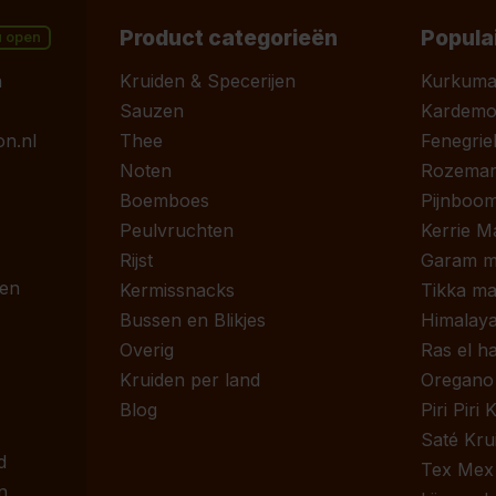
Product categorieën
Popula
u open
n
Kruiden & Specerijen
Kurkum
Sauzen
Kardem
n.nl
Thee
Fenegrie
Noten
Rozemari
Boemboes
Pijnboom
Peulvruchten
Kerrie M
Rijst
Garam m
 en
Kermissnacks
Tikka ma
Bussen en Blikjes
Himalaya
Overig
Ras el h
Kruiden per land
Oregano
Blog
Piri Piri
Saté Kru
d
Tex Mex
n