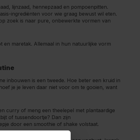
lzaad, lijnzaad, hennepzaad en pompoenpitten.
asis-ingrediënten voor wie graag bewust wil eten.
p zoek is naar pure, onbewerkte vormen van
t en maretak. Allemaal in hun natuurlijke vorm
utine
utine inbouwen is een tweede. Hoe beter een kruid in
g hoef je je leven daar niet voor om te gooien, want
 een curry of meng een theelepel met plantaardige
ijt of tussendoortje? Dan zijn
epje door een smoothie of shake volstaat.