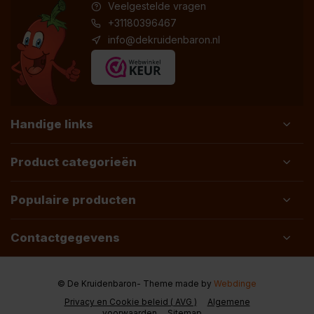
Veelgestelde vragen
+31180396467
info@dekruidenbaron.nl
Handige links
Product categorieën
Populaire producten
Contactgegevens
© De Kruidenbaron
- Theme made by
Webdinge
Privacy en Cookie beleid ( AVG )
Algemene
voorwaarden
Sitemap