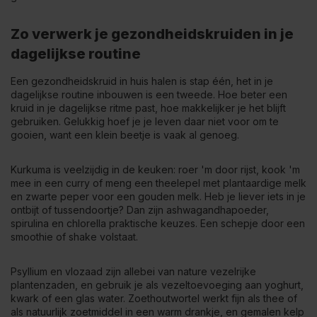
Zo verwerk je gezondheidskruiden in je
dagelijkse routine
Een gezondheidskruid in huis halen is stap één, het in je
dagelijkse routine inbouwen is een tweede. Hoe beter een
kruid in je dagelijkse ritme past, hoe makkelijker je het blijft
gebruiken. Gelukkig hoef je je leven daar niet voor om te
gooien, want een klein beetje is vaak al genoeg.
Kurkuma is veelzijdig in de keuken: roer 'm door rijst, kook 'm
mee in een curry of meng een theelepel met plantaardige melk
en zwarte peper voor een gouden melk. Heb je liever iets in je
ontbijt of tussendoortje? Dan zijn ashwagandhapoeder,
spirulina en chlorella praktische keuzes. Een schepje door een
smoothie of shake volstaat.
Psyllium en vlozaad zijn allebei van nature vezelrijke
plantenzaden, en gebruik je als vezeltoevoeging aan yoghurt,
kwark of een glas water. Zoethoutwortel werkt fijn als thee of
als natuurlijk zoetmiddel in een warm drankje, en gemalen kelp