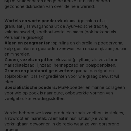
Bij De Kruidenbaron heb je de keuze uit bijna honderd
gezondheidskruiden van over de hele wereld.
Wortels en wortelpoeders:
kurkuma
(gemalen of als
granulaat),
ashwagandha
uit de Ayurvedische traditie,
valeriaanwortel, zoethoutwortel en maca (ook bekend als
Peruaanse ginseng).
Algen en zeegroenten:
spirulina en chlorella in poedervorm,
kelp gemalen en gesneden zeewier, van nature rijk aan jodium
en mineralen.
Zaden, vezels en pitten:
vlozaad (psyllium) als vezelbron,
mariadistelzaad, lijnzaad, hennepzaad en pompoenpitten.
Granen en plantaardige eiwitten:
quinoa, parelgort en
sojabrokken; basis-ingrediënten voor wie graag bewust wil
eten.
Specialistische poeders:
MSM-poeder en marine collageen
voor wie op zoek is naar pure, onbewerkte vormen van
veelgebruikte voedingsstoffen.
Verder hebben we losse producten zoals zoethout in stokjes,
arrowroot en maretak. Allemaal in hun natuurlijke vorm
verkrijgbaar, gewonnen in de regio waar ze van oorsprong
groeien.