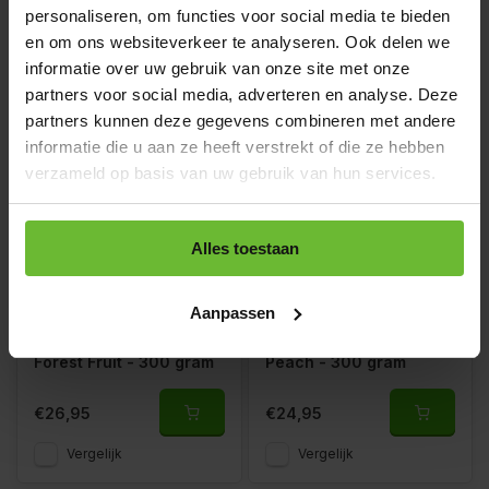
EPA 70 mg
personaliseren, om functies voor social media te bieden
€18,95
en om ons websiteverkeer te analyseren. Ook delen we
€18,50
informatie over uw gebruik van onze site met onze
Vergelijk
Vergelijk
partners voor social media, adverteren en analyse. Deze
partners kunnen deze gegevens combineren met andere
informatie die u aan ze heeft verstrekt of die ze hebben
verzameld op basis van uw gebruik van hun services.
Alles toestaan
Aanpassen
Elektrolyten Poeder
Elektrolyten Poeder
Forest Fruit - 300 gram
Peach - 300 gram
€26,95
€24,95
Vergelijk
Vergelijk