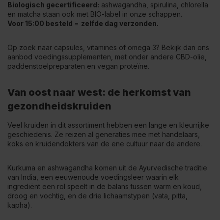
Biologisch gecertificeerd:
ashwagandha, spirulina, chlorella
en matcha staan ook met BIO-label in onze schappen.
Voor 15:00 besteld
=
zelfde dag verzonden.
Op zoek naar capsules, vitamines of omega 3? Bekijk dan ons
aanbod
voedingssupplementen
, met onder andere CBD-olie,
paddenstoelpreparaten en vegan proteïne.
Van oost naar west: de herkomst van
gezondheidskruiden
Veel kruiden in dit assortiment hebben een lange en kleurrijke
geschiedenis. Ze reizen al generaties mee met handelaars,
koks en kruidendokters van de ene cultuur naar de andere.
Kurkuma en ashwagandha komen uit de Ayurvedische traditie
van India, een eeuwenoude voedingsleer waarin elk
ingrediënt een rol speelt in de balans tussen warm en koud,
droog en vochtig, en de drie lichaamstypen (vata, pitta,
kapha).