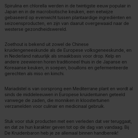
Spirulina en chlorella werden in de twintigste eeuw populair in
Japan en in de macrobiotische keuken, een eetwijze
gebaseerd op evenwicht tussen plantaardige ingrediënten en
seizoensproducten, en zijn van daaruit overgewaaid naar de
westerse gezondheidswereld.
Zoethout is bekend uit zowel de Chinese
kruidengeneeskunde als de Europese volksgeneeskunde, en
in Nederland natuurlijk als smaakbasis voor drop. Kelp en
andere zeewieren horen traditioneel thuis in de Japanse en
Koreaanse keuken, in soepen, bouillons en gefermenteerde
gerechten als miso en kimchi.
Mariadistel is van oorsprong een Mediterrane plant en wordt al
sinds de middeleeuwen in Europese kruidentuinen geteeld
vanwege de zaden, die monniken in kloostertuinen
verzamelden voor culinair en medicinaal gebruik.
Stuk voor stuk producten met een verleden dat ver teruggaat,
en dat ze hun karakter geven tot op de dag van vandaag. Bij
De Kruidenbaron heb je ze allemaal binnen handbereik!