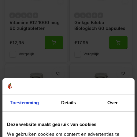
Vitamine B12 1000 mcg
Ginkgo Biloba
60 zuigtabletten
Biologisch 60 capsules
€12,95
€17,95
Vergelijk
Vergelijk
Toestemming
Details
Over
Deze website maakt gebruik van cookies
Algenolie Vegan
Magnesium Bisglycinaat
Omega-3 DHA 210 mg &
90 tabletten
We gebruiken cookies om content en advertenties te