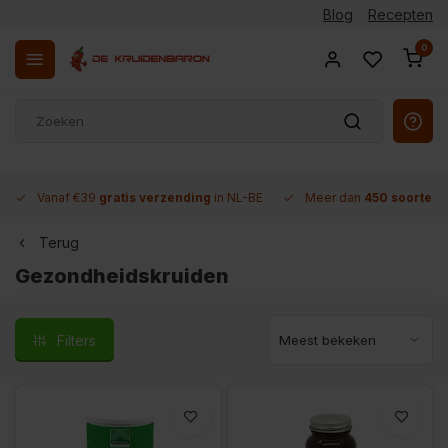
Blog
Recepten
0
Vanaf €39
gratis verzending
in NL-BE
Meer dan
450 soorten 
Terug
Gezondheidskruiden
Filters