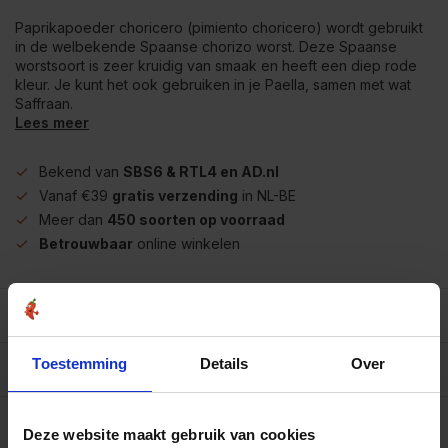
Paprikapoeder choricero (pimiento choricero) wordt gebruikt
in de welbekende Spaanse chorizo worst. Deze Spaanse
worstsoort is zeer kruidig van smaak en heeft een diep rode
kleur. Je kunt het ook gebruiken in je Paella, samen met wat
Saffraan.
Lees meer
Bekend van
SBS6 & RTL4 en AD.nl
Vanaf €39
gratis verzending
in NL-BE
Meer dan
450 soorten op voorraad
Betrouwbaar
online winkelen
Beschrijving
Toestemming
Details
Over
Reviews
0/10
Allergenen/voedingswaarden per 100 gram
Deze website maakt gebruik van cookies