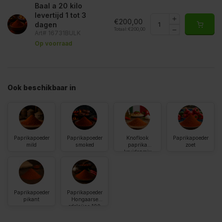
Baal a 20 kilo
levertijd 1 tot 3
€200,00
dagen
Totaal:
€200,00
Art# 16731BULK
Op voorraad
Ook beschikbaar in
Paprikapoeder
Paprikapoeder
Knoflook
Paprikapoeder
mild
smoked
paprika
zoet
kruidenmix
Paprikapoeder
Paprikapoeder
pikant
Hongaarse
edelsüss 100
asta