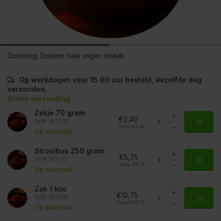
Dosering:
Doseer naar eigen smaak
Op werkdagen voor 15.00 uur besteld, dezelfde dag
verzonden.
Gratis verzending
Zakje 70 gram
€2,40
Art# 16731S
Totaal:
€2,40
Op voorraad
Strooibus 250 gram
€5,75
Art# 16731Z
Totaal:
€5,75
Op voorraad
Zak 1 kilo
€12,75
Art# 16731K
Totaal:
€12,75
Op voorraad