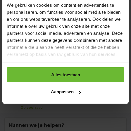
Op werkdagen voor 15.00 uur besteld, dezelfde dag
We gebruiken cookies om content en advertenties te
verzonden.
Gratis verzending
personaliseren, om functies voor social media te bieden
Zakje 70 gram
en om ons websiteverkeer te analyseren. Ook delen we
€2,40
Art# 16731S
informatie over uw gebruik van onze site met onze
Totaal:
€2,40
Op voorraad
partners voor social media, adverteren en analyse. Deze
partners kunnen deze gegevens combineren met andere
Strooibus 250 gram
€5,75
Art# 16731Z
informatie die u aan ze heeft verstrekt of die ze hebben
Totaal:
€5,75
Op voorraad
verzameld op basis van uw gebruik van hun services.
Zak 1 kilo
€12,75
Art# 16731K
Totaal:
€12,75
Op voorraad
Alles toestaan
Baal a 20 kilo
levertijd 1 tot 3
Aanpassen
€200,00
dagen
Totaal:
€200,00
Art# 16731BULK
Op voorraad
Kunnen we je helpen?