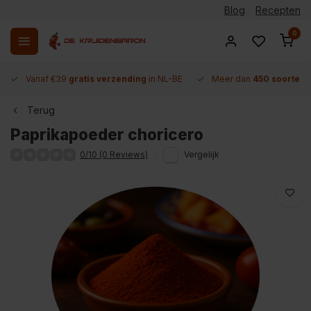
Blog
Recepten
0
Vanaf €39
gratis verzending
in NL-BE
Meer dan
450 soorten 
Terug
Paprikapoeder choricero
0/10 (0 Reviews)
Vergelijk