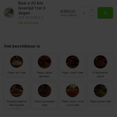
Baal a 20 kilo
levertijd 1 tot 3
€369,00
dagen
Totaal:
€369,00
Art# 16066BULK
Op voorraad
Ook beschikbaar in
Peper wit heel
Peper zwart
Peper zwart heel
4 Seizoenen
gemalen
peper
Paradijszaad of
Szechuanpeper
Peper rood / roze
Peper groen heel
Maniquette
heel
/ rose heel
peper