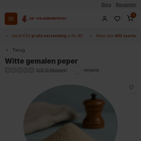
Blog
Recepten
0
Vanaf €39
gratis verzending
in NL-BE
Meer dan
450 soorten 
Terug
Witte gemalen peper
0/10 (0 Reviews)
Vergelijk