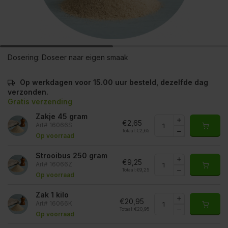
Dosering:
Doseer naar eigen smaak
Op werkdagen voor 15.00 uur besteld, dezelfde dag
verzonden.
Gratis verzending
Zakje 45 gram
€2,65
Art# 16066S
Totaal:
€2,65
Op voorraad
Strooibus 250 gram
€9,25
Art# 16066Z
Totaal:
€9,25
Op voorraad
Zak 1 kilo
€20,95
Art# 16066K
Totaal:
€20,95
Op voorraad