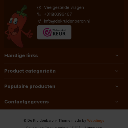
Veelgestelde vragen
+31180396467
info@dekruidenbaron.nl
Handige links
Product categorieën
Populaire producten
Contactgegevens
© De Kruidenbaron
- Theme made by
Webdinge
Privacy en Cookie beleid ( AVG )
Algemene