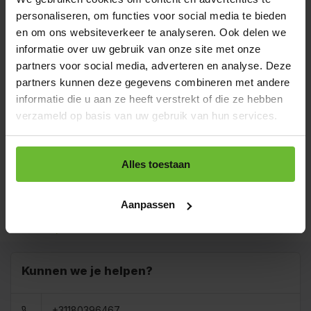
personaliseren, om functies voor social media te bieden
Zakje 45 gram
€2,65
Art# 16066S
en om ons websiteverkeer te analyseren. Ook delen we
Totaal:
€2,65
Op voorraad
informatie over uw gebruik van onze site met onze
partners voor social media, adverteren en analyse. Deze
Strooibus 250 gram
€9,25
Art# 16066Z
partners kunnen deze gegevens combineren met andere
Totaal:
€9,25
Op voorraad
informatie die u aan ze heeft verstrekt of die ze hebben
verzameld op basis van uw gebruik van hun services.
Zak 1 kilo
€20,95
Art# 16066K
Totaal:
€20,95
Op voorraad
Alles toestaan
Baal a 20 kilo
levertijd 1 tot 3
€369,00
dagen
Aanpassen
Totaal:
€369,00
Art# 16066BULK
Op voorraad
Kunnen we je helpen?
+31180396467