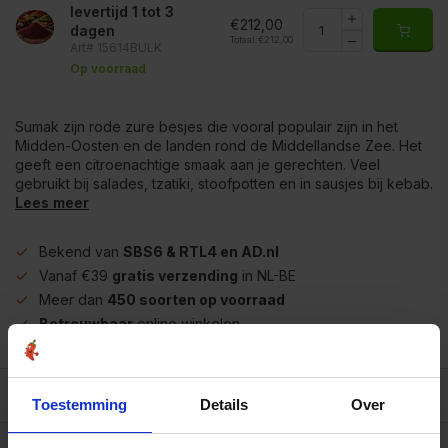
levertijd 1 tot 3
€212,00
dagen
Totaal:
€212,00
Art# 15614BULK
Op voorraad
Sumak zijn rode zure besjes die vooral populair zijn in het
Midden-Oosten en de landen rond de Middellandse Zee. Het
geeft een citroenachtige smaak aan je gerechten. Veel
gebruikt bij salades, tzatiki, stoofpotten en in sausjes bij kebab.
Lees meer
Bekend van
SBS6 & RTL4 en AD.nl
Vanaf €39
gratis verzending
in NL-BE
Meer dan
450 soorten op voorraad
Betrouwbaar
online winkelen
Beschrijving
Toestemming
Details
Over