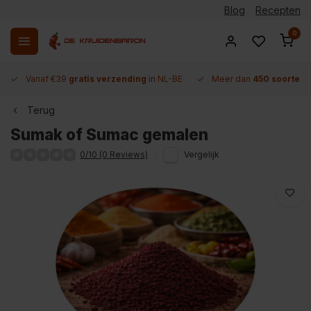
Blog
Recepten
0
Vanaf €39
gratis verzending
in NL-BE
Meer dan
450 soorten 
Terug
Sumak of Sumac gemalen
0/10 (0 Reviews)
Vergelijk