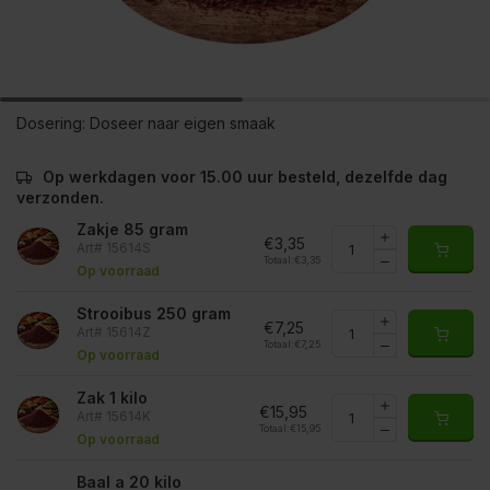
Dosering:
Doseer naar eigen smaak
Op werkdagen voor 15.00 uur besteld, dezelfde dag
verzonden.
Zakje 85 gram
€3,35
Art# 15614S
Totaal:
€3,35
Op voorraad
Strooibus 250 gram
€7,25
Art# 15614Z
Totaal:
€7,25
Op voorraad
Zak 1 kilo
€15,95
Art# 15614K
Totaal:
€15,95
Op voorraad
Baal a 20 kilo