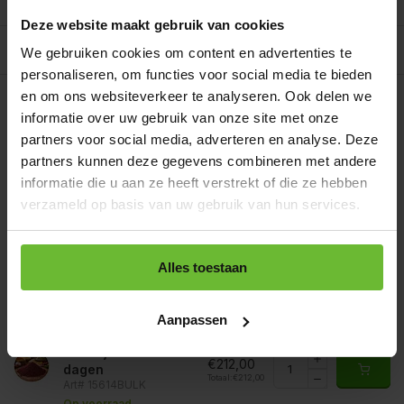
Reviews
0/10
Deze website maakt gebruik van cookies
Allergenen/voedingswaarden per 100 gram
We gebruiken cookies om content en advertenties te
personaliseren, om functies voor social media te bieden
Op werkdagen voor 15.00 uur besteld, dezelfde dag
en om ons websiteverkeer te analyseren. Ook delen we
verzonden.
informatie over uw gebruik van onze site met onze
Zakje 85 gram
€3,35
partners voor social media, adverteren en analyse. Deze
Art# 15614S
Totaal:
€3,35
partners kunnen deze gegevens combineren met andere
Op voorraad
informatie die u aan ze heeft verstrekt of die ze hebben
Strooibus 250 gram
verzameld op basis van uw gebruik van hun services.
€7,25
Art# 15614Z
Totaal:
€7,25
Op voorraad
Zak 1 kilo
Alles toestaan
€15,95
Art# 15614K
Totaal:
€15,95
Op voorraad
Aanpassen
Baal a 20 kilo
levertijd 1 tot 3
€212,00
dagen
Totaal:
€212,00
Art# 15614BULK
Op voorraad