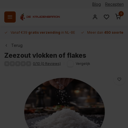
Blog
Recepten
0
Vanaf €39
gratis verzending
in NL-BE
Meer dan
450 soorten 
Terug
Zeezout vlokken of flakes
0/10 (0 Reviews)
Vergelijk