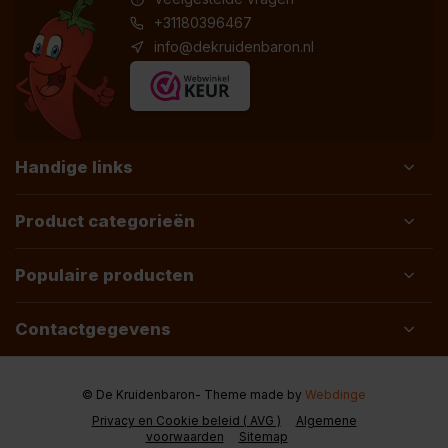
+31180396467
info@dekruidenbaron.nl
Handige links
Product categorieën
Populaire producten
Contactgegevens
© De Kruidenbaron
- Theme made by
Webdinge
Privacy en Cookie beleid ( AVG )
Algemene
voorwaarden
Sitemap