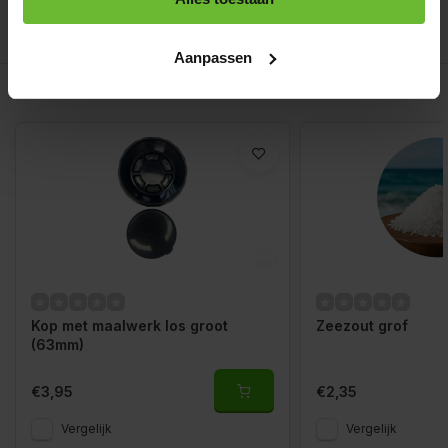
info@dekruidenbaron.nl
Aanpassen
Gerelateerde producten
Kop met maalwerk los groot
Zeezout grof
(63mm)
€3,95
€2,35
Vergelijk
Vergelijk