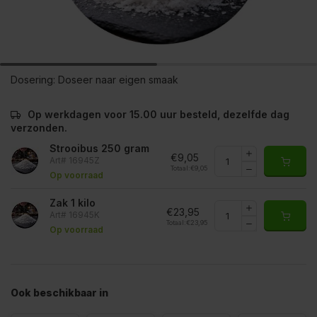
Dosering:
Doseer naar eigen smaak
Op werkdagen voor 15.00 uur besteld, dezelfde dag
verzonden.
Strooibus 250 gram
€9,05
Art# 16945Z
Totaal:
€9,05
Op voorraad
Zak 1 kilo
€23,95
Art# 16945K
Totaal:
€23,95
Op voorraad
Ook beschikbaar in