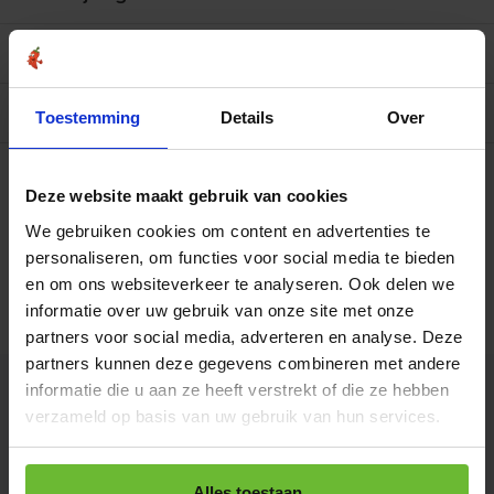
Reviews
0/10
Allergenen/voedingswaarden per 100 gram
Toestemming
Details
Over
Op werkdagen voor 15.00 uur besteld, dezelfde dag
verzonden.
Deze website maakt gebruik van cookies
Strooibus 250 gram
€9,05
Art# 16945Z
We gebruiken cookies om content en advertenties te
Totaal:
€9,05
Op voorraad
personaliseren, om functies voor social media te bieden
en om ons websiteverkeer te analyseren. Ook delen we
Zak 1 kilo
€23,95
informatie over uw gebruik van onze site met onze
Art# 16945K
Totaal:
€23,95
Op voorraad
partners voor social media, adverteren en analyse. Deze
partners kunnen deze gegevens combineren met andere
informatie die u aan ze heeft verstrekt of die ze hebben
Kunnen we je helpen?
verzameld op basis van uw gebruik van hun services.
+31180396467
Alles toestaan