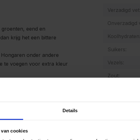
Verzadigd vet
Onverzadigd v
s, groenten, eend en
Koolhydraten
an krijg het een bittere
Suikers:
e Hongaren onder andere
Vezels:
oe te voegen voor extra kleur
Zout:
Natrium:
Energetische
Details
Allergenen:
 van cookies