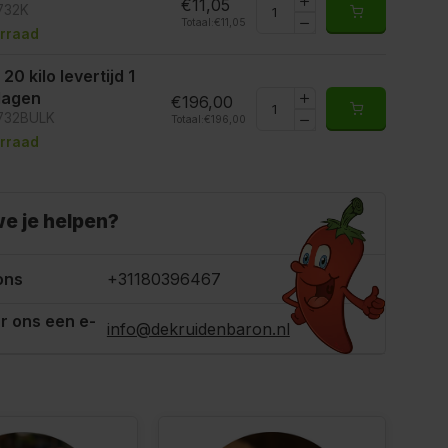
€11,05
6732K
Totaal:
€11,05
rraad
 20 kilo levertijd 1
 dagen
€196,00
6732BULK
Totaal:
€196,00
rraad
e je helpen?
ons
+31180396467
r ons een e-
info@dekruidenbaron.nl