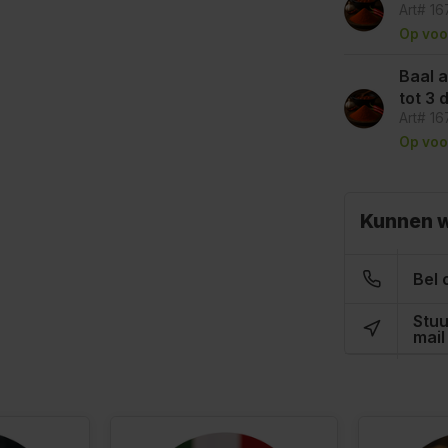
Art# 1
Op voo
Baal a
tot 3
Art# 1
Op voo
Kunnen w
Bel 
Stuu
mail