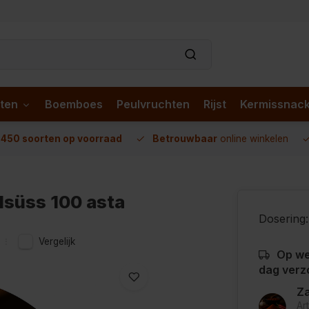
ten
Boemboes
Peulvruchten
Rijst
Kermissnac
n
450 soorten op voorraad
Betrouwbaar
online winkelen
lsüss 100 asta
Dosering:
Vergelijk
Op we
dag verz
Za
Ar