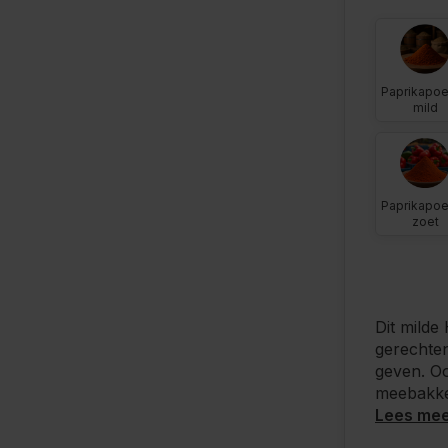
Paprikapo
mild
Paprikapo
zoet
Dit milde
gerechten
geven. Oo
meebakke
Lees me