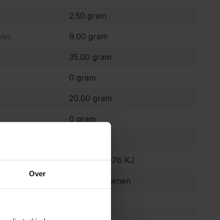
:
2.50 gram
et:
9.00 gram
:
35.00 gram
0 gram
20.00 gram
0 gram
0 mg
 waarde:
353 Kcal 1476 KJ
Over
Geen allergenen