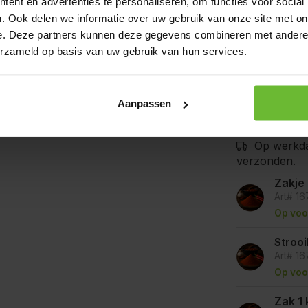
ent en advertenties te personaliseren, om functies voor social
De producten
. Ook delen we informatie over uw gebruik van onze site met on
bedrijven waa
mosterd, selde
e. Deze partners kunnen deze gegevens combineren met andere i
goede voorzor
erzameld op basis van uw gebruik van hun services.
kunnen bevat
Aanpassen
Op werkda
verzonden.
Zakje
Art# 1
Op voo
Stroo
Art# 1
Op voo
Zak 1 