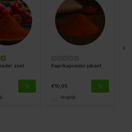
oeder zoet
Paprikapoeder pikant
Pa
cho
€10,95
€2
jk
Vergelijk