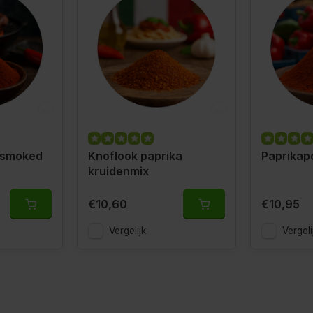
 smoked
Knoflook paprika
Paprikap
kruidenmix
€10,60
€10,95
Vergelijk
Vergeli