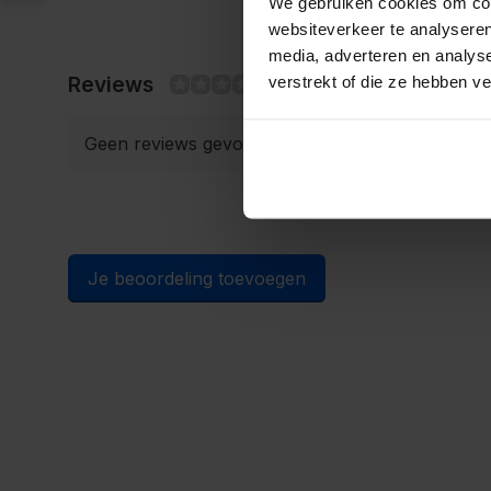
We gebruiken cookies om cont
websiteverkeer te analyseren
media, adverteren en analys
Reviews
verstrekt of die ze hebben v
0/10
Geen reviews gevonden
Je beoordeling toevoegen