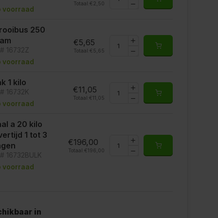
Totaal:
€2,50
 voorraad
rooibus 250
ram
€5,65
t# 16732Z
Totaal:
€5,65
 voorraad
k 1 kilo
€11,05
t# 16732K
Totaal:
€11,05
 voorraad
al a 20 kilo
vertijd 1 tot 3
€196,00
agen
Totaal:
€196,00
t# 16732BULK
 voorraad
hikbaar in