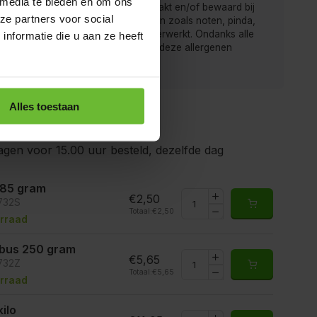
 media te bieden en om ons
 van de Kruidenbaron worden verpakt en/of bewaard bij
ze partners voor social
r men ook producten met allergenen zoals noten, pinda,
rij, gluten, sesam, soja en sulfiet verwerkt. Ondanks alle
nformatie die u aan ze heeft
gen is het mogelijk dat producten deze allergenen
ten.
Alles toestaan
gen voor 15.00 uur besteld, dezelfde dag
 85 gram
€2,50
6732S
Totaal:
€2,50
rraad
ibus 250 gram
€5,65
6732Z
Totaal:
€5,65
rraad
kilo