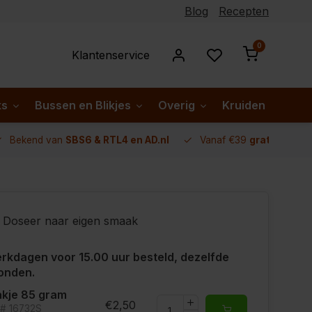
Blog
Recepten
0
Klantenservice
ks
Bussen en Blikjes
Overig
Kruiden per lan
Bekend van
SBS6 & RTL4 en AD.nl
Vanaf €39
gratis verze
Doseer naar eigen smaak
rkdagen voor 15.00 uur besteld, dezelfde
onden.
kje 85 gram
€2,50
t# 16732S