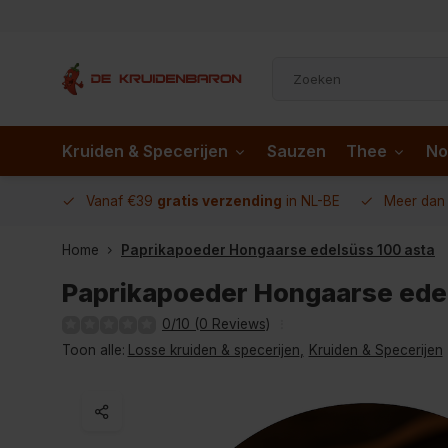
Kruiden & Specerijen
Sauzen
Thee
No
 AD.nl
Vanaf €39
gratis verzending
in NL-BE
Meer da
Home
Paprikapoeder Hongaarse edelsüss 100 asta
Paprikapoeder Hongaarse ede
0/10 (0 Reviews)
Toon alle:
Losse kruiden & specerijen
,
Kruiden & Specerijen