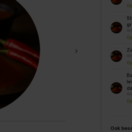
Op
St
g
Ar
Op
Za
Ar
Op
Ba
le
d
Ar
Op
Ook besc