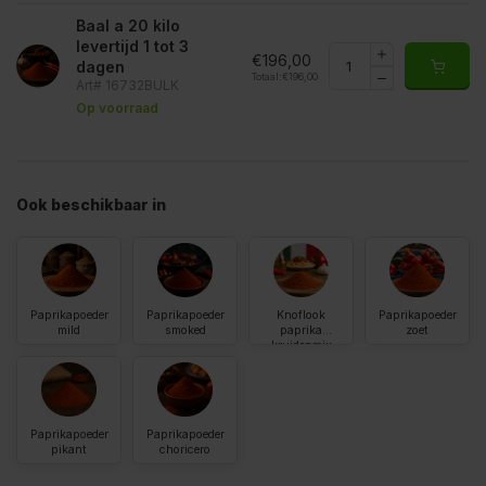
Baal a 20 kilo
levertijd 1 tot 3
€196,00
dagen
Totaal:
€196,00
Art# 16732BULK
Op voorraad
Ook beschikbaar in
Paprikapoeder
Paprikapoeder
Knoflook
Paprikapoeder
mild
smoked
paprika
zoet
kruidenmix
Paprikapoeder
Paprikapoeder
pikant
choricero