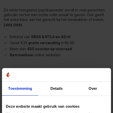
Dit milde Hongaarse paprikapoeder wordt in veel gerechten
gebruikt om het een echte volle smaak te geven. Ook geeft
het extra kleur aan het gerecht bij het meebakken of koken.
Lees meer
Bekend van
SBS6 & RTL4 en AD.nl
Vanaf €39
gratis verzending
in NL-BE
Meer dan
450 soorten op voorraad
Betrouwbaar
online winkelen
Beschrijving
Reviews
0/10
Toestemming
Details
Over
Allergenen/voedingswaarden per 100 gram
Deze website maakt gebruik van cookies
Op werkdagen voor 15.00 uur besteld, dezelfde dag