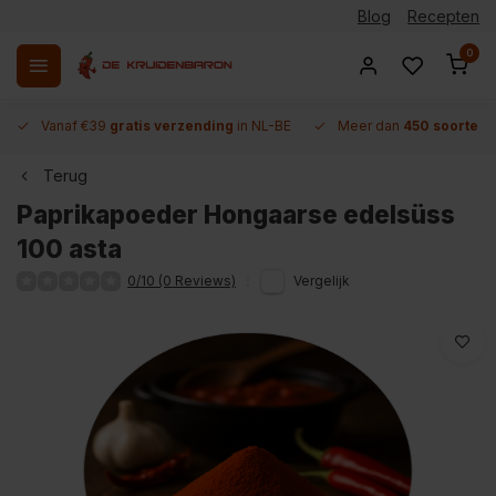
Blog
Recepten
0
Vanaf €39
gratis verzending
in NL-BE
Meer dan
450 soorten 
Terug
Paprikapoeder Hongaarse edelsüss
100 asta
0/10 (0 Reviews)
Vergelijk