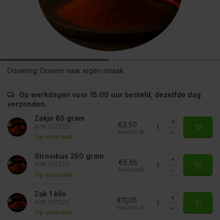
Dosering:
Doseer naar eigen smaak
Op werkdagen voor 15.00 uur besteld, dezelfde dag
verzonden.
Zakje 85 gram
€2,50
Art# 16732S
Totaal:
€2,50
Op voorraad
Strooibus 250 gram
€5,65
Art# 16732Z
Totaal:
€5,65
Op voorraad
Zak 1 kilo
€11,05
Art# 16732K
Totaal:
€11,05
Op voorraad