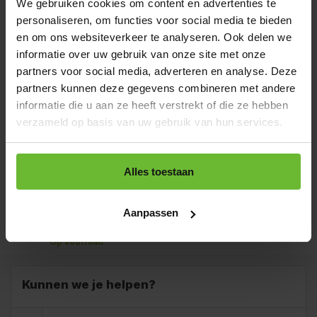
We gebruiken cookies om content en advertenties te
verzonden.
personaliseren, om functies voor social media te bieden
Zakje 85 gram
€2,50
en om ons websiteverkeer te analyseren. Ook delen we
Art# 16732S
Totaal:
€2,50
Op voorraad
informatie over uw gebruik van onze site met onze
partners voor social media, adverteren en analyse. Deze
Strooibus 250 gram
€5,65
partners kunnen deze gegevens combineren met andere
Art# 16732Z
Totaal:
€5,65
informatie die u aan ze heeft verstrekt of die ze hebben
Op voorraad
verzameld op basis van uw gebruik van hun services.
Zak 1 kilo
€11,05
Art# 16732K
Totaal:
€11,05
Op voorraad
Alles toestaan
Baal a 20 kilo
levertijd 1 tot 3
€196,00
Aanpassen
dagen
Totaal:
€196,00
Art# 16732BULK
Op voorraad
Kunnen we je helpen?