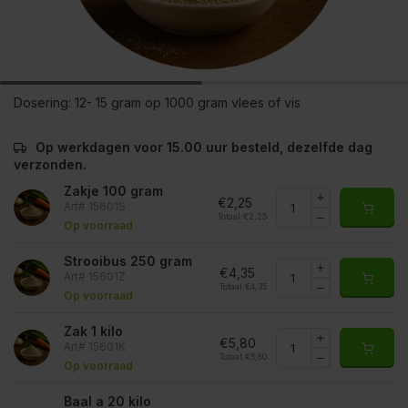
Dosering:
12- 15 gram op 1000 gram vlees of vis
Op werkdagen voor 15.00 uur besteld, dezelfde dag
verzonden.
Zakje 100 gram
€2,25
Art# 15601S
Totaal:
€2,25
Op voorraad
Strooibus 250 gram
€4,35
Art# 15601Z
Totaal:
€4,35
Op voorraad
Zak 1 kilo
€5,80
Art# 15601K
Totaal:
€5,80
Op voorraad
Baal a 20 kilo