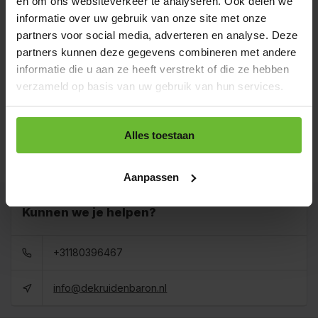
en om ons websiteverkeer te analyseren. Ook delen we
Strooibus 250 gram
€4,35
informatie over uw gebruik van onze site met onze
Art# 15601Z
Totaal:
€4,35
Op voorraad
partners voor social media, adverteren en analyse. Deze
partners kunnen deze gegevens combineren met andere
Zak 1 kilo
informatie die u aan ze heeft verstrekt of die ze hebben
€5,80
Art# 15601K
Totaal:
€5,80
verzameld op basis van uw gebruik van hun services.
Op voorraad
Baal a 20 kilo
levertijd 1 tot 3
Alles toestaan
€89,00
dagen
Totaal:
€89,00
Art# 15601BULK
Op voorraad
Aanpassen
Kunnen we je helpen?
+31180396467
info@dekruidenbaron.nl