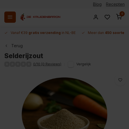
Blog
Recepten
0
Vanaf €39
gratis verzending
in NL-BE
Meer dan
450 soorten 
Terug
Selderijzout
0/10 (0 Reviews)
Vergelijk