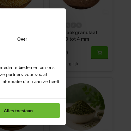
okgranulaat fijn
Knoflookgranulaat
t 1 mm
grof 3 tot 4 mm
Over
0
€5,80
gelijk
Vergelijk
 media te bieden en om ons
ze partners voor social
nformatie die u aan ze heeft
Alles toestaan