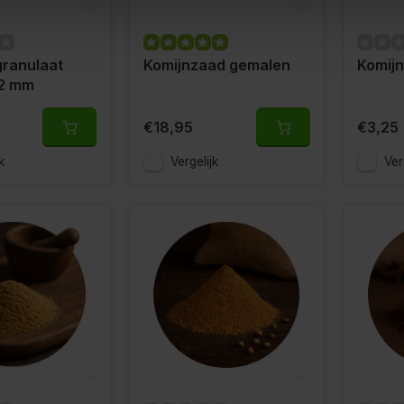
ranulaat
Komijnzaad gemalen
Komijn
 2 mm
€18,95
€3,25
k
Vergelijk
Ver