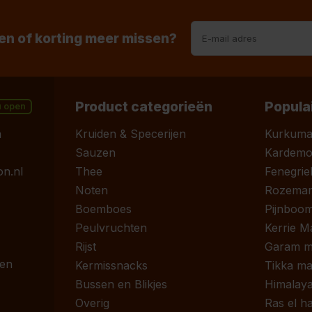
n of korting meer missen?
Product categorieën
Popula
u open
n
Kruiden & Specerijen
Kurkum
Sauzen
Kardem
n.nl
Thee
Fenegrie
Noten
Rozemari
Boemboes
Pijnboom
Peulvruchten
Kerrie M
Rijst
Garam m
 en
Kermissnacks
Tikka ma
Bussen en Blikjes
Himalaya
Overig
Ras el h