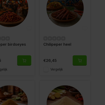
eper birdseyes
Chilipeper heel
5
€26,45
gelijk
Vergelijk