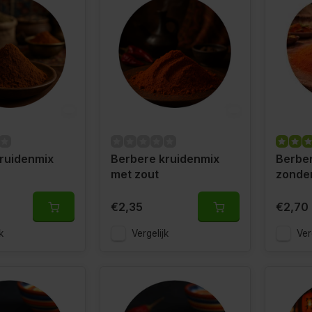
ruidenmix
Berbere kruidenmix
Berber
met zout
zonder
€2,35
€2,70
k
Vergelijk
Ver