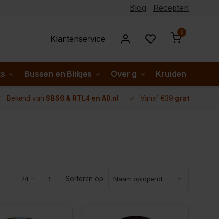
Blog
Recepten
0
Klantenservice
ks
Bussen en Blikjes
Overig
Kruiden per lan
Bekend van
SBS6 & RTL4 en AD.nl
Vanaf €39
gratis verze
Sorteren op