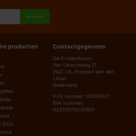
Abonneer
ire producten
Contactgegevens
a
De Kruidenbaron
Van Utrechtweg 51
om
2921 LN, Krimpen aan den
k
IJssel
jn
Nederland
pitten
KVK nummer: 65098927
asala
Btw nummer:
asala
NL855979240B01
sala
 Zout
anout