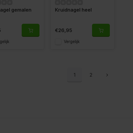
nagel gemalen
Kruidnagel heel
5
€26,95
gelijk
Vergelijk
1
2
M