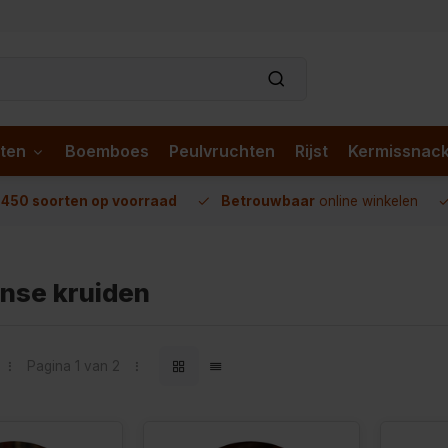
ten
Boemboes
Peulvruchten
Rijst
Kermissnac
n
450 soorten op voorraad
Betrouwbaar
online winkelen
anse kruiden
Pagina 1 van 2