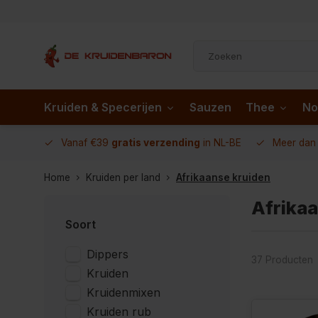
Kruiden & Specerijen
Sauzen
Thee
No
 AD.nl
Vanaf €39
gratis verzending
in NL-BE
Meer da
Home
Kruiden per land
Afrikaanse kruiden
Afrika
Soort
Dippers
37 Producten
Kruiden
Kruidenmixen
Kruiden rub