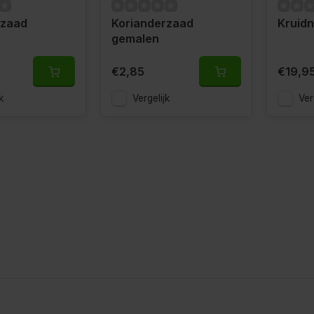
rzaad
Korianderzaad
Kruid
gemalen
€2,85
€19,9
k
Vergelijk
Ver