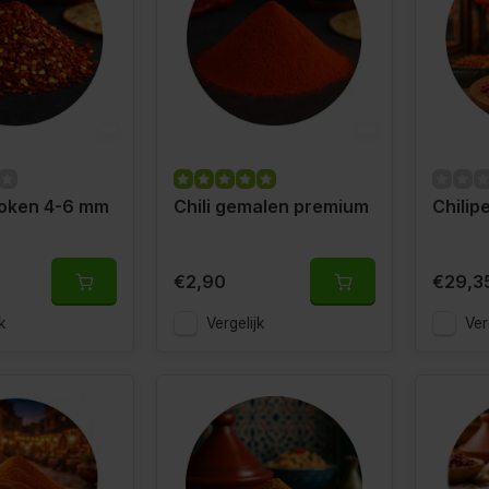
roken 4-6 mm
Chili gemalen premium
Chilip
€2,90
€29,3
k
Vergelijk
Ver