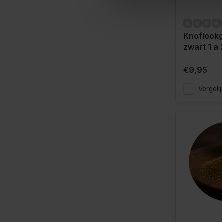
Knoflookg
zwart 1 a
€9,95
Vergelij