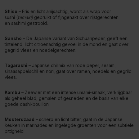
Shiso
– Fris en licht anijsachtig, wordt als wrap voor
sushi (
temaki)
gebruikt of fijngehakt over rijstgerechten
en sashimi gestrooid.
Sansho
– De Japanse variant van Sichuanpeper, geeft een
tintelend, licht citroenachtig gevoel in de mond en gaat over
gegrild vlees en noedelgerechten.
Togarashi
– Japanse chilimix van rode peper, sesam,
sinaasappelschil en nori, gaat over ramen, noedels en gegrild
vlees.
Kombu
– Zeewier met een intense umami-smaak, verkrijgbaar
als geheel blad, gemalen of gesneden en de basis van elke
goede dashi-bouillon.
Mosterdzaad
– scherp en licht bitter, gaat in de Japanse
keuken in marinades en ingelegde groenten voor een subtiele
pittigheid.