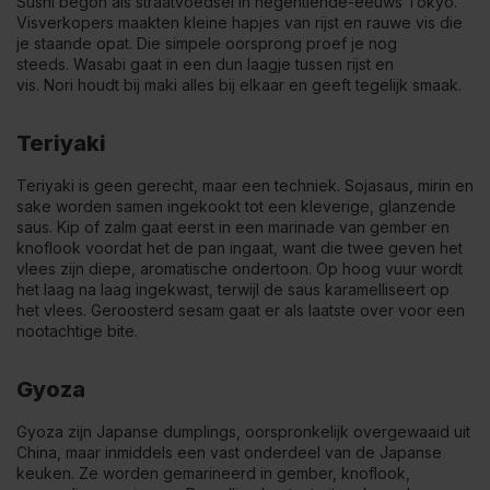
Sushi begon als straatvoedsel in negentiende-eeuws Tokyo.
Visverkopers maakten kleine hapjes van rijst en rauwe vis die
je staande opat. Die simpele oorsprong proef je nog
steeds. Wasabi gaat in een dun laagje tussen rijst en
vis. Nori houdt bij maki alles bij elkaar en geeft tegelijk smaak.
Teriyaki
Teriyaki is geen gerecht, maar een techniek. Sojasaus, mirin en
sake worden samen ingekookt tot een kleverige, glanzende
saus. Kip of zalm gaat eerst in een marinade van gember en
knoflook voordat het de pan ingaat, want die twee geven het
vlees zijn diepe, aromatische ondertoon. Op hoog vuur wordt
het laag na laag ingekwast, terwijl de saus karamelliseert op
het vlees. Geroosterd sesam gaat er als laatste over voor een
nootachtige bite.
Gyoza
Gyoza zijn Japanse dumplings, oorspronkelijk overgewaaid uit
China, maar inmiddels een vast onderdeel van de Japanse
keuken. Ze worden gemarineerd in gember, knoflook,