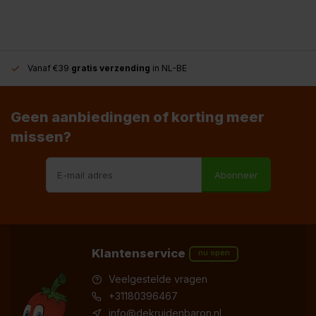
Vanaf €39
gratis verzending
in NL-BE
Geen aanbiedingen of korting meer
missen?
Abonneer
Klantenservice
nu open
Veelgestelde vragen
+31180396467
info@dekruidenbaron.nl