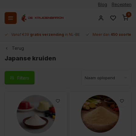
Blog
Recepten
0
Vanaf €39
gratis verzending
in NL-BE
Meer dan
450 soorten 
Terug
Japanse kruiden
Filters