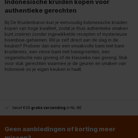
Indonesische kruiden kopen voor
authentieke gerechten
Bij De Kruidenbaron kun je eenvoudig Indonesische kruiden
kopen van hoge kwaliteit, zodat je thuis authentieke smaken
kunt creëren zonder ingewikkelde recepten of mysterieuze
boemboe-geheimen. Wil je zelf direct aan de slag in de
keuken? Probeer dan eens een smaakvolle
bami met bami
kruidenmix
, een
verse bami met bamigroenten
, een
veganistische nasi goreng
of de
klassieke nasi goreng
. Stuk
voor stuk gerechten waarmee je de geuren en smaken van
Indonesië zo je eigen keuken in haalt.
Vanaf €39
gratis verzending
in NL-BE
Geen aanbiedingen of korting meer
missen?