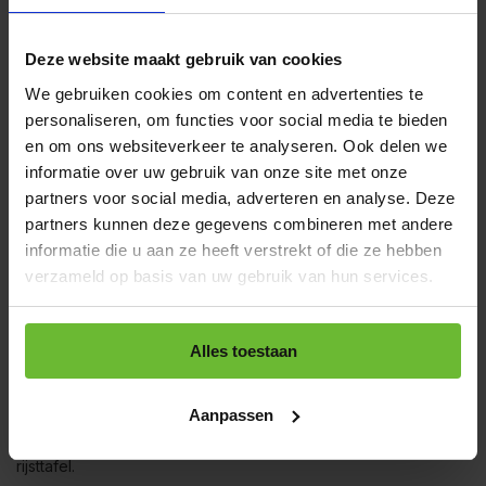
Typische Indonesische kruiden zijn verrassend rijk en gelaagd
van smaak. Denk aan
sereh
(citroengras), koenjit, ketoembar,
djinten (komijn), laos, djahe, daon salam en sambal-pepers.
Deze website maakt gebruik van cookies
Samen vormen ze de basis van veel Indonesische gerechten.
We gebruiken cookies om content en advertenties te
personaliseren, om functies voor social media te bieden
Indonesische kruiden vormen daarbij het hart van de keuken.
en om ons websiteverkeer te analyseren. Ook delen we
Denk aan sereh (citroengras),
koenjit
(kurkuma),
ketoembar
informatie over uw gebruik van onze site met onze
(koriander),
djahe
(gember),
laos
(galangawortel) en
daun
salam
(Indonesisch laurierblad). Samen zorgen ze voor die
partners voor social media, adverteren en analyse. Deze
herkenbare warme, kruidige en aromatische smaak.
partners kunnen deze gegevens combineren met andere
informatie die u aan ze heeft verstrekt of die ze hebben
In Indonesië wordt vaak gewerkt met ‘boemboe’. Dit is een
verzameld op basis van uw gebruik van hun services.
kruidenpasta waarin bijna alle smaken al zijn samengebracht
voordat je überhaupt begint met koken. Ontdek de
boemboes
van De Kruidenbaron en breng in één stap de authentieke
smaken van de Indonesische keuken tot leven.
Alles toestaan
Deze kruiden in de Indonesische keuken worden vers,
Aanpassen
gedroogd of gemalen gebruikt. Ze komen terug in
stoofgerechten, wokgerechten en natuurlijk in de beroemde
rijsttafel.