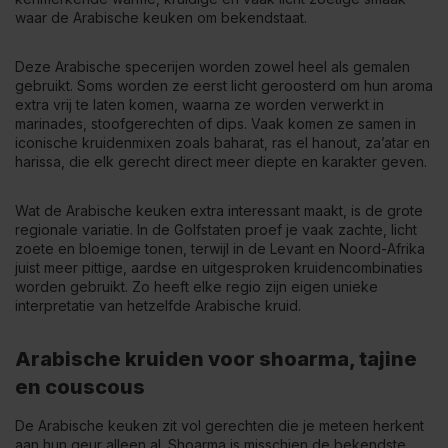
waar de Arabische keuken om bekendstaat.
Deze Arabische specerijen worden zowel heel als gemalen
gebruikt. Soms worden ze eerst licht geroosterd om hun aroma
extra vrij te laten komen, waarna ze worden verwerkt in
marinades, stoofgerechten of dips. Vaak komen ze samen in
iconische kruidenmixen zoals
baharat
,
ras el hanout
, za’atar en
harissa
, die elk gerecht direct meer diepte en karakter geven.
Wat de Arabische keuken extra interessant maakt, is de grote
regionale variatie. In de Golfstaten proef je vaak zachte, licht
zoete en bloemige tonen, terwijl in de Levant en Noord-Afrika
juist meer pittige, aardse en uitgesproken kruidencombinaties
worden gebruikt. Zo heeft elke regio zijn eigen unieke
interpretatie van hetzelfde Arabische kruid.
Arabische kruiden voor shoarma, tajine
en couscous
De Arabische keuken zit vol gerechten die je meteen herkent
aan hun geur alleen al. Shoarma is misschien de bekendste,