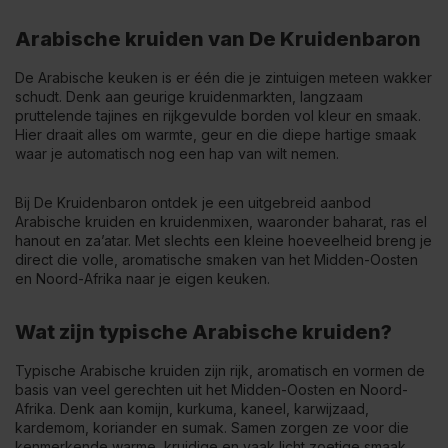
Arabische kruiden van De Kruidenbaron
De Arabische keuken is er één die je zintuigen meteen wakker
schudt. Denk aan geurige kruidenmarkten, langzaam
pruttelende tajines en rijkgevulde borden vol kleur en smaak.
Hier draait alles om warmte, geur en die diepe hartige smaak
waar je automatisch nog een hap van wilt nemen.
Bij De Kruidenbaron ontdek je een uitgebreid aanbod
Arabische kruiden en kruidenmixen, waaronder baharat, ras el
hanout en za’atar. Met slechts een kleine hoeveelheid breng je
direct die volle, aromatische smaken van het Midden-Oosten
en Noord-Afrika naar je eigen keuken.
Wat zijn typische Arabische kruiden?
Typische Arabische kruiden zijn rijk, aromatisch en vormen de
basis van veel gerechten uit het Midden-Oosten en Noord-
Afrika. Denk aan
komijn
,
kurkuma
,
kaneel
,
karwijzaad
,
kardemom
,
koriander
en
sumak
. Samen zorgen ze voor die
kenmerkende warme, kruidige en vaak licht zoetige smaak