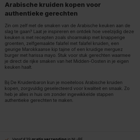
Arabische kruiden kopen voor
authentieke gerechten
Zin om zelf met de smaken van de Arabische keuken aan de
slag te gaan? Laat je inspireren en ontdek hoe veelzijdig deze
keuken is met recepten zoals
shoarmakip met knapperige
groenten
,
zelfgemaakte falafel met falafel kruiden
, een
geurige Marokkaanse kip tajine
of een
kruidige merguez
burger met harissa mayo
. Stuk voor stuk gerechten waarmee
je direct de rijke smaken van het Midden-Oosten in je eigen
keuken haalt.
Bij De Kruidenbaron kun je moeiteloos Arabische kruiden
kopen, zorgvuldig geselecteerd voor kwaliteit en smaak. Zo
heb je alles in huis om zonder ingewikkelde stappen
authentieke gerechten te maken.
Vanaf €39
gratis verzending
in NL-BE