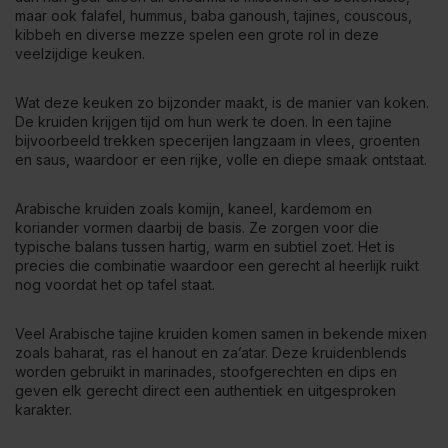
maar ook
falafel
, hummus, baba ganoush, tajines, couscous,
kibbeh en diverse mezze spelen een grote rol in deze
veelzijdige keuken.
Wat deze keuken zo bijzonder maakt, is de manier van koken.
De kruiden krijgen tijd om hun werk te doen. In een tajine
bijvoorbeeld trekken specerijen langzaam in vlees, groenten
en saus, waardoor er een rijke, volle en diepe smaak ontstaat.
Arabische kruiden zoals komijn, kaneel, kardemom en
koriander vormen daarbij de basis. Ze zorgen voor die
typische balans tussen hartig, warm en subtiel zoet. Het is
precies die combinatie waardoor een gerecht al heerlijk ruikt
nog voordat het op tafel staat.
Veel Arabische
tajine kruiden
komen samen in bekende mixen
zoals baharat, ras el hanout en za’atar. Deze kruidenblends
worden gebruikt in marinades, stoofgerechten en dips en
geven elk gerecht direct een authentiek en uitgesproken
karakter.