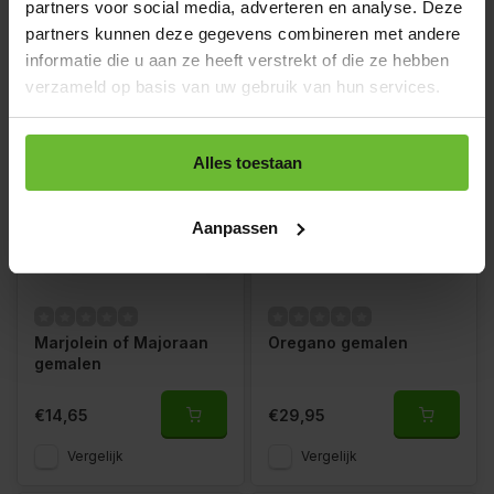
partners voor social media, adverteren en analyse. Deze
partners kunnen deze gegevens combineren met andere
€32,50
€2,95
informatie die u aan ze heeft verstrekt of die ze hebben
Vergelijk
Vergelijk
verzameld op basis van uw gebruik van hun services.
Alles toestaan
Aanpassen
Marjolein of Majoraan
Oregano gemalen
gemalen
€14,65
€29,95
Vergelijk
Vergelijk